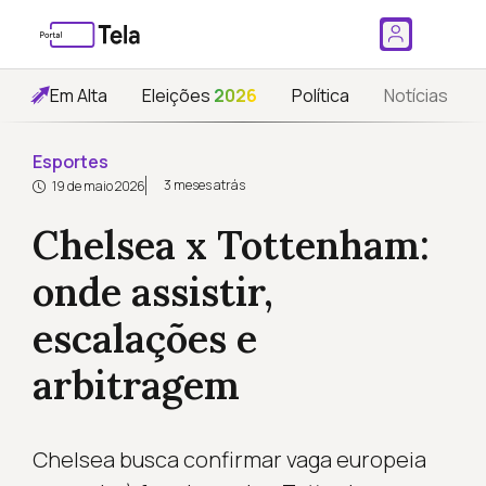
Em Alta
Eleições
2026
Política
Notícias
Esportes
3 meses atrás
19 de maio 2026
Chelsea x Tottenham:
onde assistir,
escalações e
arbitragem
Chelsea busca confirmar vaga europeia