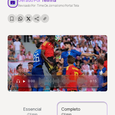
Gerado Por
Telinha
Revisado Por: Time De Jornalismo Portal Tela
0:00
0:15
Essencial
Completo
1 min
1 min