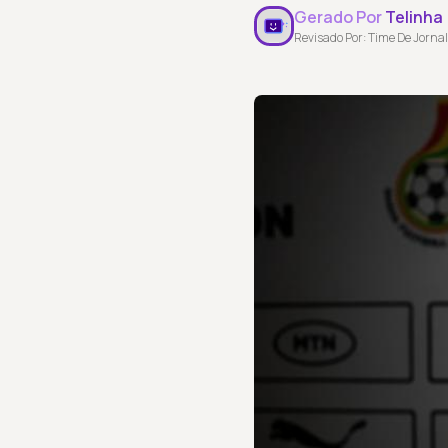
Gerado Por
Telinha
Revisado Por: Time De Jornal