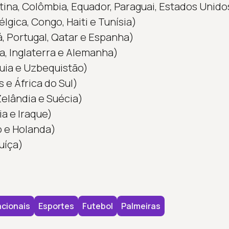
ina, Colômbia, Equador, Paraguai, Estados Unido
lgica, Congo, Haiti e Tunísia)
 Portugal, Qatar e Espanha)
a, Inglaterra e Alemanha)
rquia e Uzbequistão)
 e África do Sul)
Zelândia e Suécia)
ia e Iraque)
 e Holanda)
uíça)
cionais
Esportes
Futebol
Palmeiras