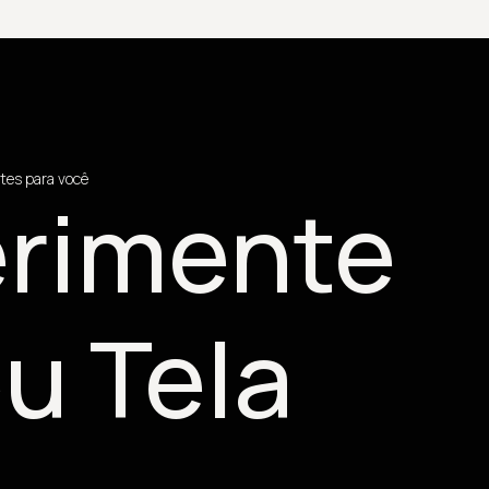
tes para você
rimente
u Tela