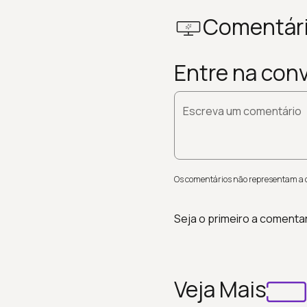
Comentár
Entre na con
Escreva um comentário
Os comentários não representam a op
Seja o primeiro a comenta
Veja Mais