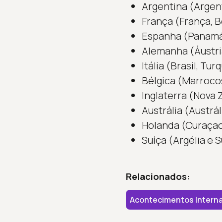
Argentina (Argent
França (França, Bé
Espanha (Panamá,
Alemanha (Áustri
Itália (Brasil, Tu
Bélgica (Marrocos
Inglaterra (Nova 
Austrália (Austrál
Holanda (Curaçao
Suíça (Argélia e S
Relacionados:
Acontecimentos Interna