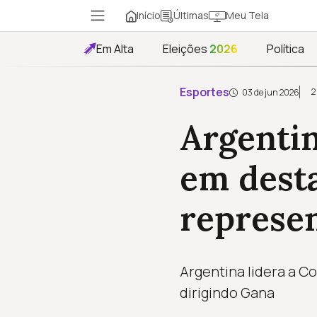
Início
Meu Tela
Últimas
Em Alta
Eleições
2026
Política
Esportes
2
03 de jun 2026
Argenti
em dest
represe
Argentina lidera a C
dirigindo Gana