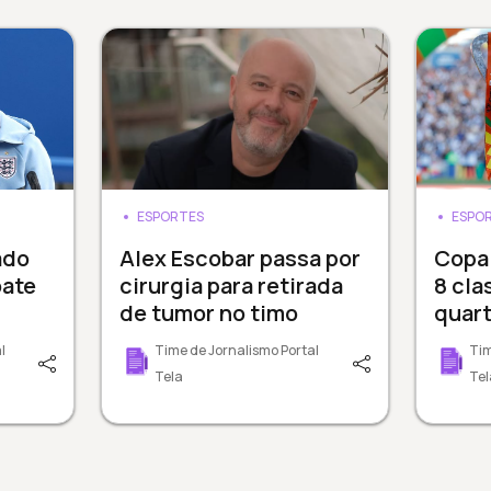
ESPORTES
ESPO
ado
Alex Escobar passa por
Copa 
oate
cirurgia para retirada
8 cla
de tumor no timo
quart
l
Time de Jornalismo Portal
Tim
Tela
Tel