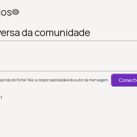
ios
0
versa da comunidade
Conecte
inião do Portal Tela; a responsabilidade é do autor da mensagem.
r!