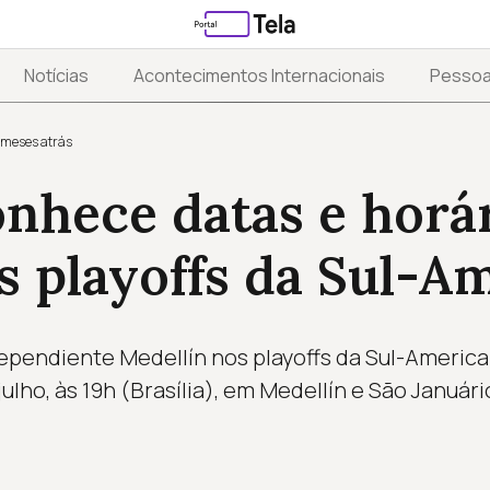
Notícias
Acontecimentos Internacionais
Pesso
 meses atrás
nhece datas e horá
s playoffs da Sul-A
ependiente Medellín nos playoffs da Sul-America
 julho, às 19h (Brasília), em Medellín e São Január