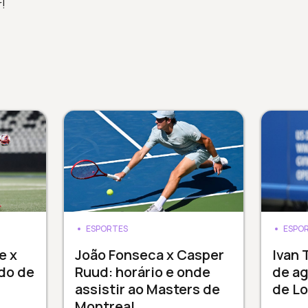
r!
ESPORTES
ESPO
e x
João Fonseca x Casper
Ivan 
do de
Ruud: horário e onde
de a
assistir ao Masters de
de L
Montreal