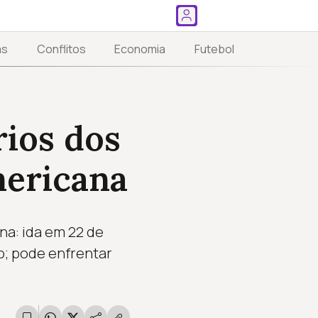
as
Conflitos
Economia
Futebol
rios dos
mericana
na: ida em 22 de
io; pode enfrentar