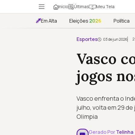
Início
Meu Tela
Últimas
Em Alta
Eleições
2026
Política
Esportes
2
03 de jun 2026
Vasco co
jogos no
Vasco enfrenta o Ind
julho, volta em 29 de
Olimpia
Gerado Por
Telinha