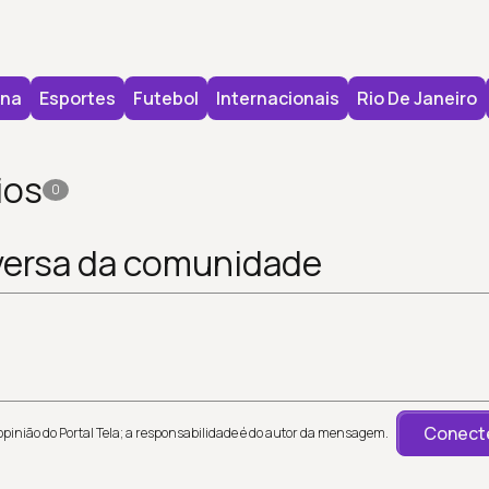
na
Esportes
Futebol
Internacionais
Rio De Janeiro
ios
0
versa da comunidade
Conecte
inião do Portal Tela; a responsabilidade é do autor da mensagem.