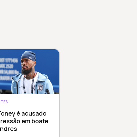
RTES
Toney é acusado
gressão em boate
ondres