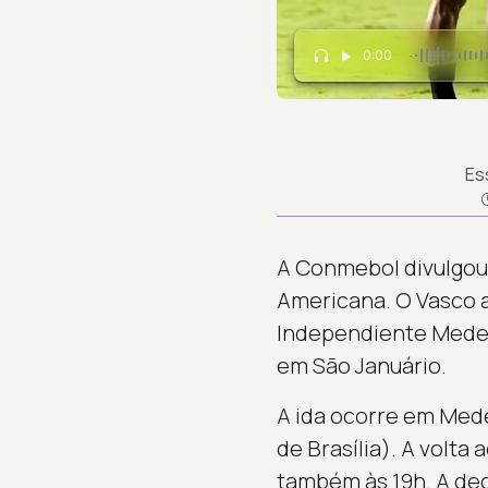
0:00
Es
A Conmebol divulgou n
Americana. O Vasco 
Independiente Medellí
em São Januário.
A ida ocorre em Medel
de Brasília). A volta
também às 19h. A dec