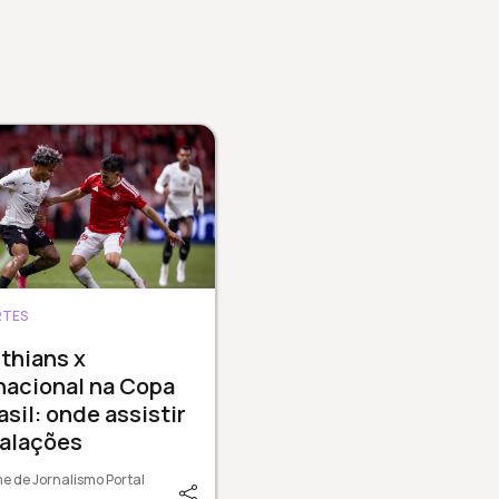
RTES
thians x
nacional na Copa
asil: onde assistir
calações
e de Jornalismo Portal