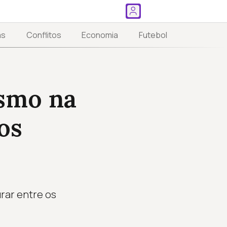
as
Conflitos
Economia
Futebol
ismo na
os
rar entre os