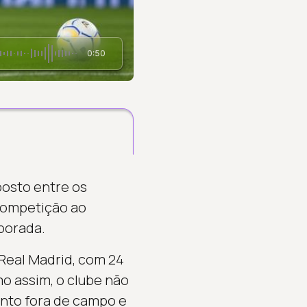
0:50
posto entre os
competição ao
porada.
Real Madrid, com 24
mo assim, o clube não
ento fora de campo e