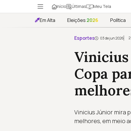
Início
Meu Tela
Últimas
Em Alta
Eleições
2026
Política
Esportes
2
03 de jun 2026
Vinicius
Copa par
melhore
Vinicius Júnior mira
melhores, em meio ao