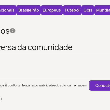
cionais
Brasileirão
Europeus
Futebol
Gols
Mundia
ios
0
versa da comunidade
Conecte
inião do Portal Tela; a responsabilidade é do autor da mensagem.
r!