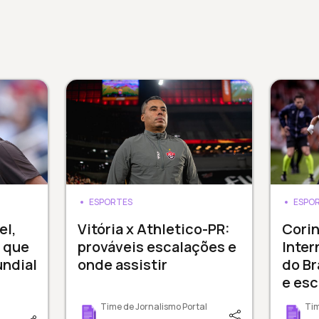
ESPORTES
ESPO
el,
Vitória x Athletico-PR:
Corin
 que
prováveis escalações e
Inter
undial
onde assistir
do Br
e es
Time de Jornalismo Portal
Tim