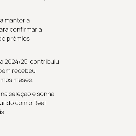
ta manter a
ara confirmar a
 de prêmios
 2024/25, contribuiu
ambém recebeu
timos meses.
a na seleção e sonha
undo com o Real
s.