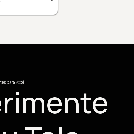
a
tes para você
rimente