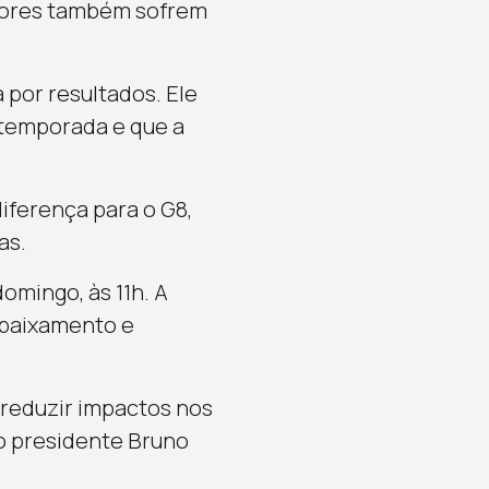
idores também sofrem
 por resultados. Ele
 temporada e que a
diferença para o G8,
as.
omingo, às 11h. A
ebaixamento e
 reduzir impactos nos
o presidente Bruno