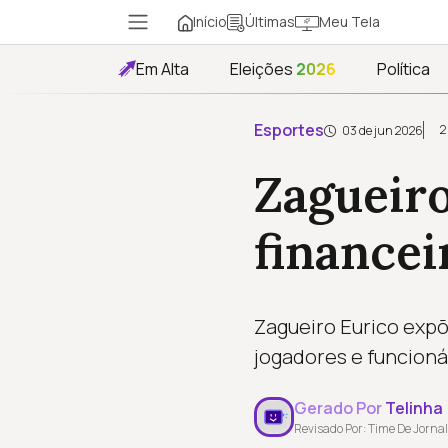
Início
Meu Tela
Últimas
Em Alta
Eleições
2026
Política
Esportes
2
03 de jun 2026
Zagueiro
financei
Zagueiro Eurico expõ
jogadores e funcioná
Gerado Por
Telinha
Revisado Por: Time De Jornal