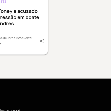
RTES
Toney é acusado
gressão em boate
ondres
e de Jornalismo Portal
a
tes para você