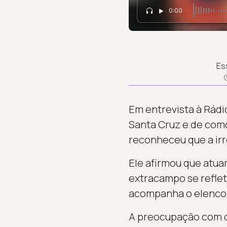
0:00
Es
Em entrevista à Rádi
Santa Cruz e de como
reconheceu que a irr
Ele afirmou que atuar
extracampo se reflet
acompanha o elenco n
A preocupação com o