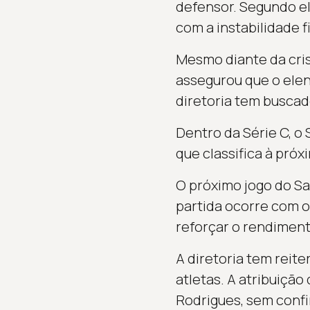
defensor. Segundo el
com a instabilidade f
Mesmo diante da crise
assegurou que o ele
diretoria tem buscado
Dentro da Série C, o 
que classifica à próx
O próximo jogo do San
partida ocorre com o
reforçar o rendiment
A diretoria tem reit
atletas. A atribuiçã
Rodrigues, sem confi