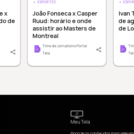
ESPORTES
ESPO
e x
João Fonseca x Casper
Ivan 
do de
Ruud: horário e onde
de a
assistir ao Masters de
de L
Montreal
Time de Jornalismo Portal
Tim
Tela
Tel
Meu Tela
Priorize os conteúdos mais relevan