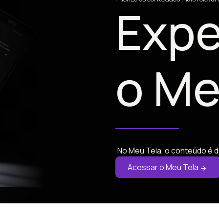
Expe
o Me
No Meu Tela, o conteúdo é d
Acessar o Meu Tela