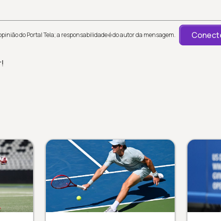
Conecte
inião do Portal Tela; a responsabilidade é do autor da mensagem.
r!