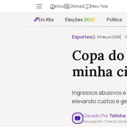
Início
Meu Tela
Últimas
Em Alta
Eleições
2026
Política
Esportes
2
06 de jun 2026
Copa do
minha ci
Ingressos abusivos e
elevando custos e g
Gerado Por
Telinha
Revisado Por: Time De Jornal