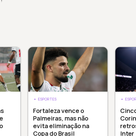
r!
ESPORTES
ESPO
as
Fortaleza vence o
Cinco
e
Palmeiras, mas não
Corin
 o
evita eliminação na
retro
Copa do Brasil
Inter