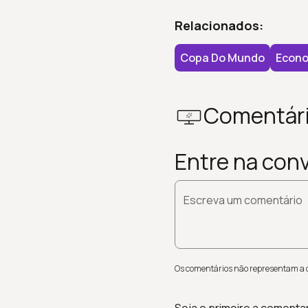
Relacionados:
Copa Do Mundo
Econo
Comentár
Entre na con
Escreva um comentário
Os comentários não representam a op