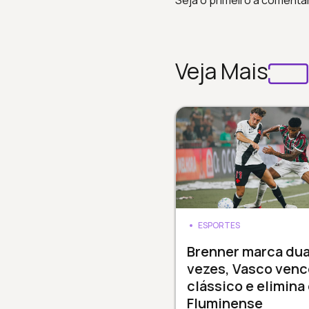
Seja o primeiro a comenta
Veja Mais
ESPORTES
Brenner marca du
vezes, Vasco venc
clássico e elimina
Fluminense