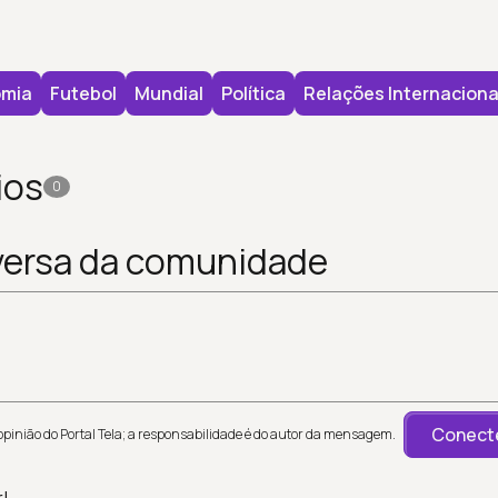
mia
Futebol
Mundial
Política
Relações Internaciona
ios
0
versa da comunidade
Conecte
inião do Portal Tela; a responsabilidade é do autor da mensagem.