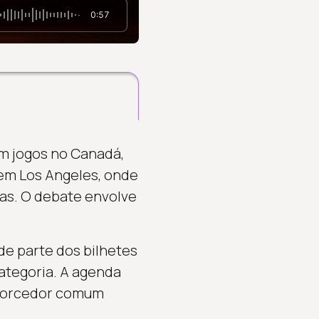
0:57
om jogos no Canadá,
 em Los Angeles, onde
cas. O debate envolve
de parte dos bilhetes
ategoria. A agenda
o torcedor comum