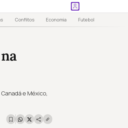
as
Conflitos
Economia
Futebol
 na
, Canadá e México,