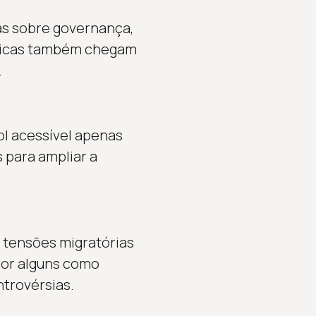
as sobre governança,
ríticas também chegam
.
l acessível apenas
 para ampliar a
tensões migratórias
 por alguns como
trovérsias.