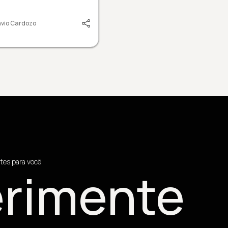
vio Cardozo
tes para você
rimente