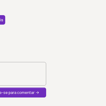
is
-se para comentar