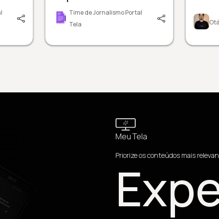
l
Time de Jornalismo Portal
Otá
Tela
Meu Tela
Priorize os conteúdos mais relevan
Expe