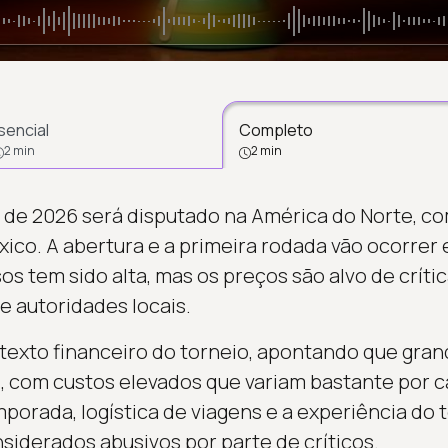
sencial
Completo
2 min
2 min
 de 2026 será disputado na América do Norte, c
ico. A abertura e a primeira rodada vão ocorrer
os tem sido alta, mas os preços são alvo de críti
e autoridades locais.
ntexto financeiro do torneio, apontando que gran
l, com custos elevados que variam bastante por c
emporada, logística de viagens e a experiência d
siderados abusivos por parte de críticos.