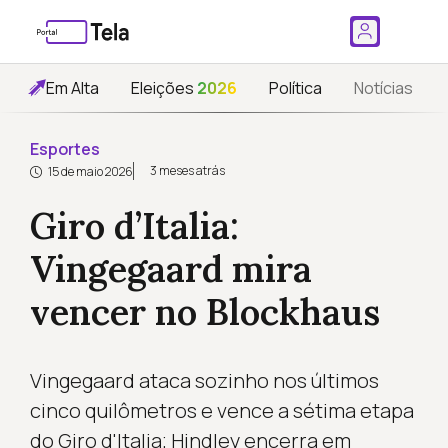
Em Alta
Eleições
2026
Política
Notícias
Esportes
3 meses atrás
15 de maio 2026
Giro d’Italia:
Vingegaard mira
vencer no Blockhaus
Vingegaard ataca sozinho nos últimos
cinco quilômetros e vence a sétima etapa
do Giro d'Italia; Hindley encerra em