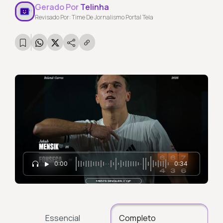
Gerado Por
Telinha
Revisado Por: Time De Jornalismo Portal Tela
0:00
0:34
Essencial
Completo