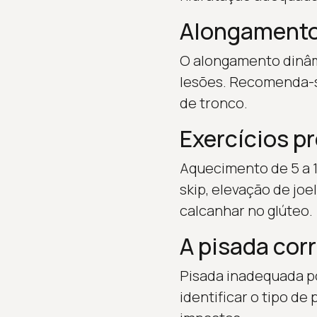
Alongamentos
O alongamento dinâmi
lesões. Recomenda-se
de tronco.
Exercícios pr
Aquecimento de 5 a 1
skip, elevação de joe
calcanhar no glúteo.
A pisada cor
Pisada inadequada po
identificar o tipo de 