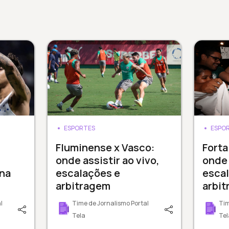
ESPORTES
ESPO
Fluminense x Vasco:
Forta
onde assistir ao vivo,
onde 
 na
escalações e
esca
arbitragem
arbi
l
Time de Jornalismo Portal
Tim
Tela
Tel