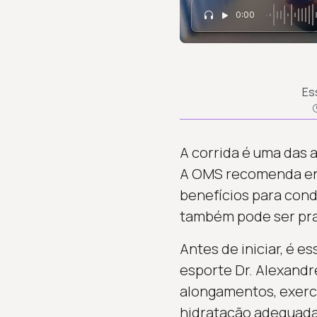
0:00
Es
A corrida é uma das 
A OMS recomenda ent
benefícios para cond
também pode ser prat
Antes de iniciar, é e
esporte Dr. Alexandr
alongamentos, exercí
hidratação adequada