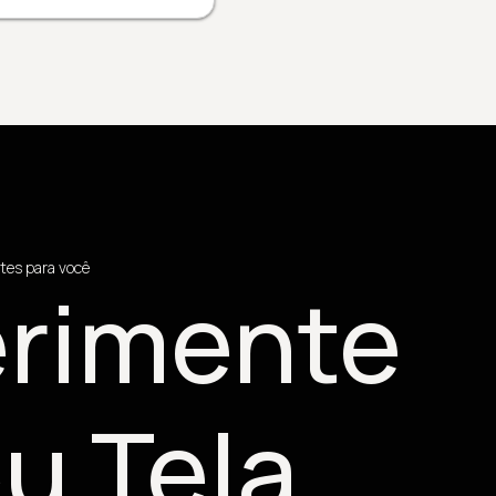
tes para você
rimente
u Tela