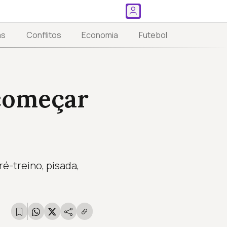
as
Conflitos
Economia
Futebol
 começar
é-treino, pisada,