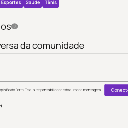
Esportes
Saúde
Tênis
ios
0
versa da comunidade
Conecte
inião do Portal Tela; a responsabilidade é do autor da mensagem.
r!