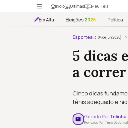
Início
Meu Tela
Últimas
Em Alta
Eleições
2026
Política
Esportes
2
04 de jun 2026
5 dicas 
a correr
Cinco dicas fundamen
tênis adequado e hid
Gerado Por
Telinha
Revisado Por: Time De Jornal