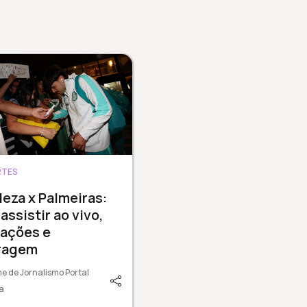
RTES
leza x Palmeiras:
assistir ao vivo,
lações e
tragem
e de Jornalismo Portal
a