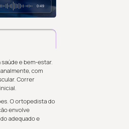
0:49
a saúde e bem-estar.
manalmente, com
cular. Correr
icial.
sões. O ortopedista do
ção envolve
çado adequado e