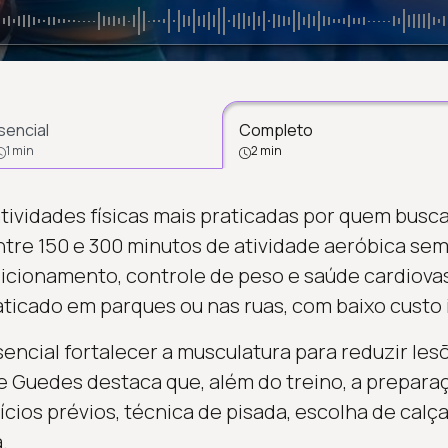
sencial
Completo
1 min
2 min
atividades físicas mais praticadas por quem busc
re 150 e 300 minutos de atividade aeróbica se
icionamento, controle de peso e saúde cardiovas
icado em parques ou nas ruas, com baixo custo in
ssencial fortalecer a musculatura para reduzir le
e Guedes destaca que, além do treino, a prepara
cios prévios, técnica de pisada, escolha de cal
.