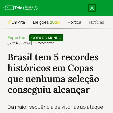
Em Alta
Eleições
2026
Política
Notícias
Esportes
›
COPA DO MUNDO
2 meses atrás
12 de jun 2026
Brasil tem 5 recordes
históricos em Copas
que nenhuma seleção
conseguiu alcançar
Da maior sequência de vitórias ao ataque