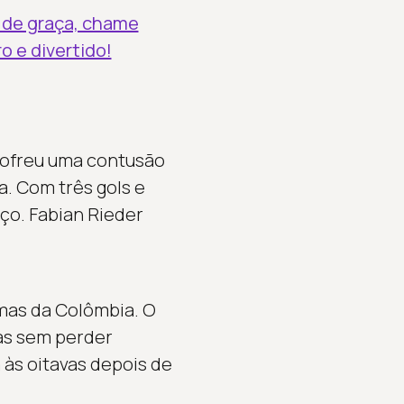
s de graça, chame
o e divertido!
sofreu uma contusão
a. Com três gols e
íço. Fabian Rieder
mas da Colômbia. O
as sem perder
 às oitavas depois de