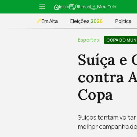
Início
Meu Tela
Últimas
Em Alta
Eleições
2026
Política
Esportes
›
COPA DO MU
Suíça e
contra A
Copa
Suíços tentam voltar
melhor campanha de 