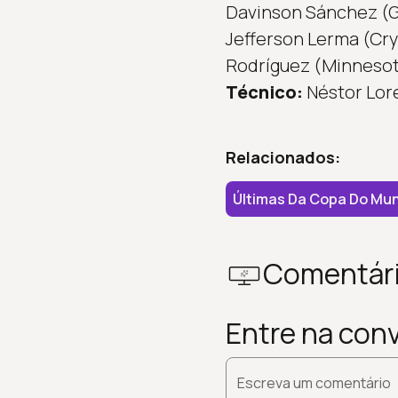
Davinson Sánchez (Ga
Jefferson Lerma (Crys
Rodríguez (Minnesota
Técnico:
Néstor Lor
Relacionados:
Últimas Da Copa Do Mu
Comentár
Entre na con
Escreva um comentário