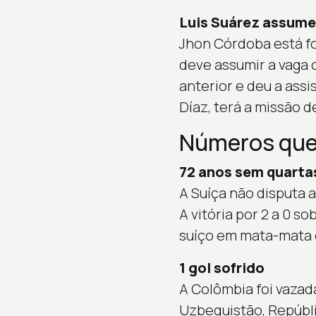
Luis Suárez assum
Jhon Córdoba está fo
deve assumir a vaga 
anterior e deu a assi
Díaz, terá a missão 
Números que
72 anos sem quarta
A Suíça não disputa 
A vitória por 2 a 0 
suíço em mata-mata 
1 gol sofrido
A Colômbia foi vazad
Uzbequistão, Repúbl