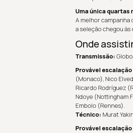
Uma única quartas n
A melhor campanha d
a seleção chegou às q
Onde assistir
Transmissão:
Globo,
Provável escalação 
(Monaco), Nico Elved
Ricardo Rodríguez (R
Ndoye (Nottingham Fo
Embolo (Rennes).
Técnico:
Murat Yakin
Provável escalação