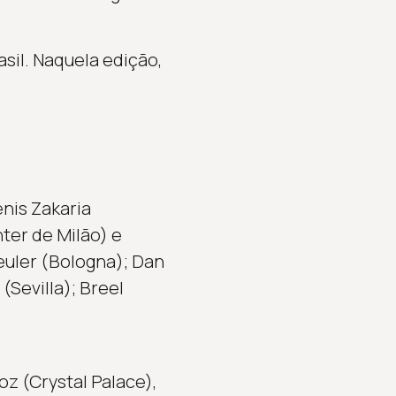
il. Naquela edição,
nis Zakaria
ter de Milão) e
euler (Bologna); Dan
Sevilla); Breel
z (Crystal Palace),