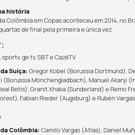
a história
a Colômbia em Copas aconteceu em 2014, no Bras
uartas de final pela primeira e única vez.
:
 sportv, ge tv, SBT e CazéTV
da Suíça:
Gregor Kobel (Borussia Dortmund); De
i (Borussia Mönchengladbach), Manuel Akanji (In
eal Betis); Granit Xhaka (Sunderland) e Remo Fr
rest), Fabian Rieder (Augsburg) e Rubén Vargas (
.
 da Colômbia:
Camilo Vargas (Atlas); Daniel Muño