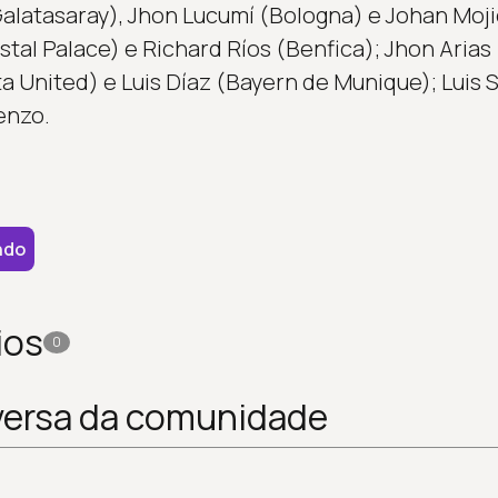
latasaray), Jhon Lucumí (Bologna) e Johan Moji
tal Palace) e Richard Ríos (Benfica); Jhon Arias
 United) e Luis Díaz (Bayern de Munique); Luis S
enzo.
ndo
ios
0
versa da comunidade