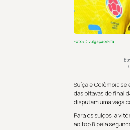
Foto: Divulgação/Fifa
Es
Suíça e Colômbia se e
das oitavas de final
disputam uma vaga co
Para os suíços, a vit
ao top 8 pela segunda