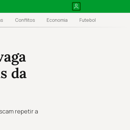
as
Conflitos
Economia
Futebol
vaga
s da
scam repetir a