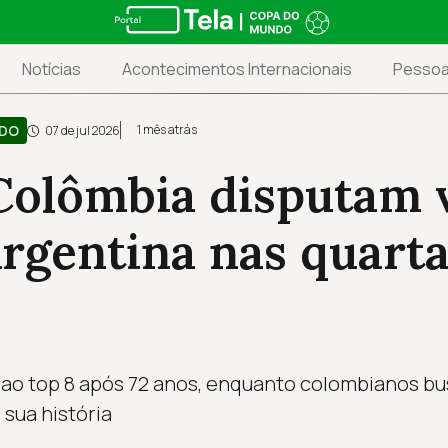
Notícias
Acontecimentos Internacionais
Pesso
NDO
1 mês atrás
07 de jul 2026
 Colômbia disputam 
rgentina nas quarta
 ao top 8 após 72 anos, enquanto colombianos bu
sua história