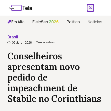
Em Alta
Eleições
2026
Política
Notícias
Brasil
2 meses atrás
03 de jun 2026
Conselheiros
apresentam novo
pedido de
impeachment de
Stabile no Corinthians