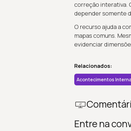
correção interativa.
depender somente do
O recurso ajuda a c
mapas comuns. Mesmo 
evidenciar dimensões
Relacionados:
Acontecimentos Interna
Comentár
Entre na con