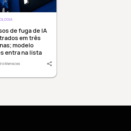
OLOGIA
sos de fuga de IA
trados em três
nas; modelo
s entra na lista
dro Menezes