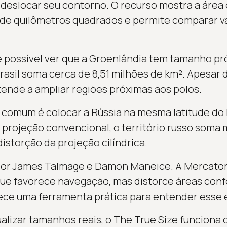
deslocar seu contorno. O recurso mostra a área
o de quilômetros quadrados e permite comparar v
é possível ver que a Groenlândia tem tamanho pró
rasil soma cerca de 8,51 milhões de km². Apesar d
ende a ampliar regiões próximas aos polos.
comum é colocar a Rússia na mesma latitude do 
rojeção convencional, o território russo soma m
istorção da projeção cilíndrica.
 por James Talmage e Damon Maneice. A Mercator,
que favorece navegação, mas distorce áreas conf
ece uma ferramenta prática para entender esse e
alizar tamanhos reais, o The True Size funcion