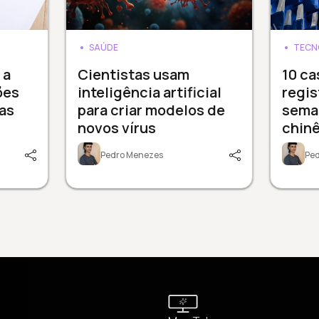
SAÚDE
TECN
 a
Cientistas usam
10 ca
ões
inteligência artificial
regis
as
para criar modelos de
sema
novos vírus
chinê
Pedro Menezes
Pe