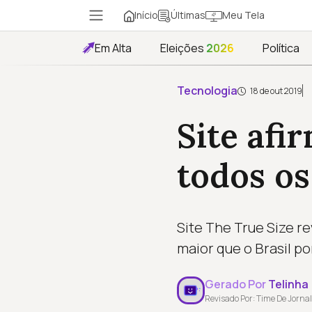
Início
Meu Tela
Últimas
Em Alta
Eleições
2026
Política
Tecnologia
18 de out 2019
Site afi
todos os
Site The True Size r
maior que o Brasil p
Gerado Por
Telinha
Revisado Por: Time De Jornal