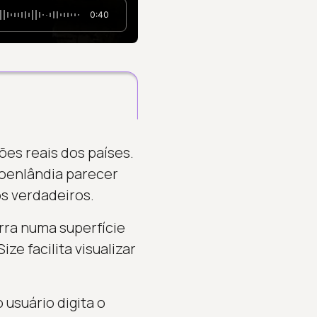
0:40
ões reais dos países.
roenlândia parecer
s verdadeiros.
rra numa superfície
ze facilita visualizar
usuário digita o