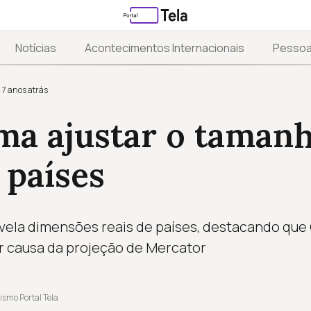
Notícias
Acontecimentos Internacionais
Pesso
7 anos atrás
rma ajustar o taman
 países
evela dimensões reais de países, destacando que
or causa da projeção de Mercator
ismo Portal Tela