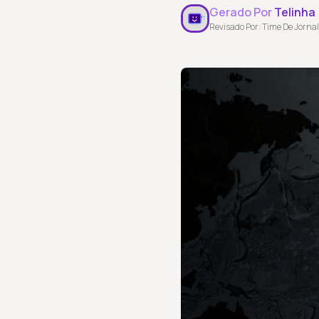
Gerado Por
Telinha
Revisado Por: Time De Jornal