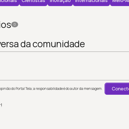
cionais
Cientistas
Inovação
Internacionais
Meio-A
ios
0
versa da comunidade
Conecte
inião do Portal Tela; a responsabilidade é do autor da mensagem.
r!