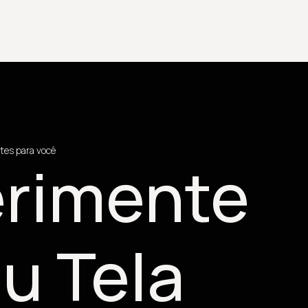
tes para você
rimente
u Tela