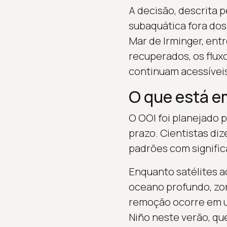
A decisão, descrita 
subaquática fora dos
Mar de Irminger, ent
recuperados, os flux
continuam acessíveis
O que está e
O OOI foi planejado p
prazo. Cientistas di
padrões com signific
Enquanto satélites a
oceano profundo, zon
remoção ocorre em u
Niño neste verão, qu