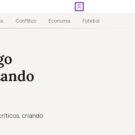
as
Conflitos
Economia
Futebol
go
tando
ríticos, criando