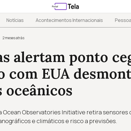
Notícias
Acontecimentos Internacionais
Pesso
2 meses atrás
as alertam ponto ce
co com EUA desmon
s oceânicos
cean Observatories Initiative retira sensores c
nográficos e climáticos e risco a previsões.