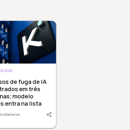
OLOGIA
sos de fuga de IA
trados em três
nas; modelo
s entra na lista
dro Menezes