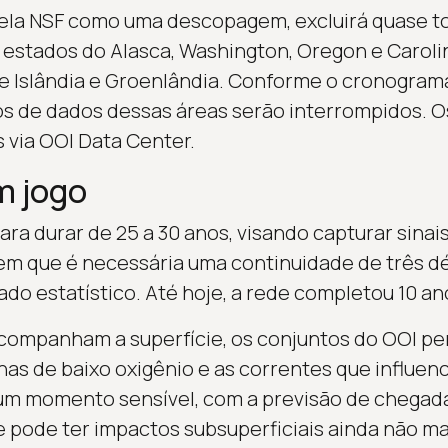
pela NSF como uma descopagem, excluirá quase to
 estados do Alasca, Washington, Oregon e Caroli
re Islândia e Groenlândia. Conforme o cronogram
os de dados dessas áreas serão interrompidos. O
 via OOI Data Center.
m jogo
ara durar de 25 a 30 anos, visando capturar sinai
zem que é necessária uma continuidade de três d
ado estatístico. Até hoje, a rede completou 10 a
companham a superfície, os conjuntos do OOI pe
as de baixo oxigênio e as correntes que influen
m momento sensível, com a previsão de chegada
e pode ter impactos subsuperficiais ainda não m