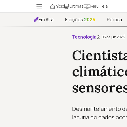
Início
Meu Tela
Últimas
Em Alta
Eleições
2026
Política
Tecnologia
03 de jun 2026
Cientist
climáti
sensore
Desmantelamento da O
lacuna de dados ocea