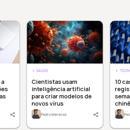
SAÚDE
TECN
 a
Cientistas usam
10 ca
ões
inteligência artificial
regis
as
para criar modelos de
sema
novos vírus
chinê
Pedro Menezes
Pe