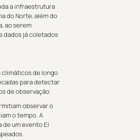
da a infraestrutura
na do Norte, além do
a, ao serem
s dados já coletados
s climáticos de longo
écadas para detectar
nos de observação.
rmitiam observar o
ciam o tempo. A
 de um evento El
apeados.