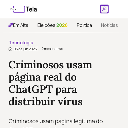
Em Alta
Eleições
2026
Política
Notícias
Tecnologia
2 meses atrás
03 de jun 2026
Criminosos usam
página real do
ChatGPT para
distribuir vírus
Criminosos usam página legítima do