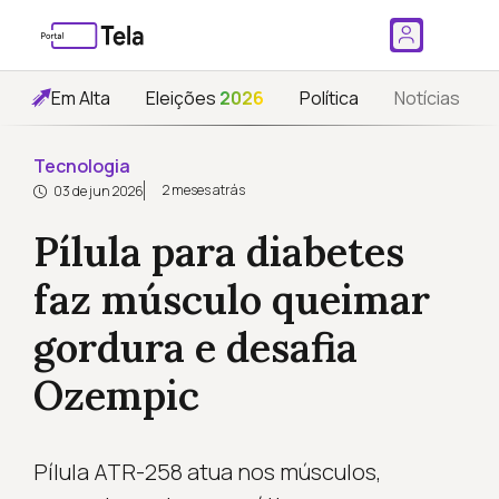
Em Alta
Eleições
2026
Política
Notícias
Tecnologia
2 meses atrás
03 de jun 2026
Pílula para diabetes
faz músculo queimar
gordura e desafia
Ozempic
Pílula ATR-258 atua nos músculos,