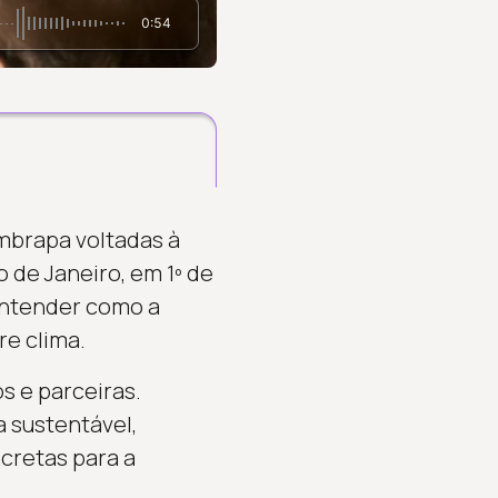
0:54
Embrapa voltadas à
 de Janeiro, em 1º de
 entender como a
re clima.
os e parceiras.
 sustentável,
ncretas para a