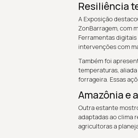
Resiliência t
A Exposição destaco
ZonBarragem, com m
Ferramentas digitai
intervenções com ma
Também foi apresenta
temperaturas, aliada
forrageira. Essas aç
Amazônia e a
Outra estante mostro
adaptadas ao clima r
agricultoras a planeja