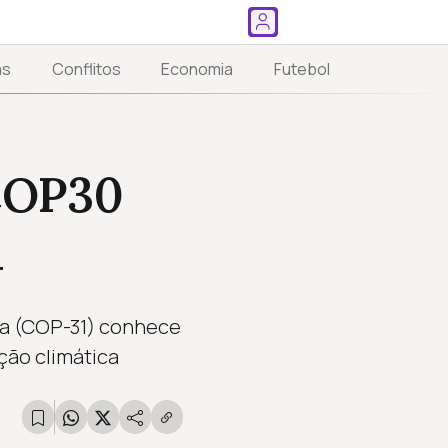
as
Conflitos
Economia
Futebol
 COP30
l
a (COP-31) conhece
ação climática