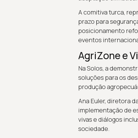
A comitiva turca, re
prazo para segurança
posicionamento refor
eventos internaciona
AgriZone e V
Na Solos, a demonstr
soluções para os desa
produção agropecuári
Ana Euler, diretora d
implementação de est
vivas e diálogos incl
sociedade.