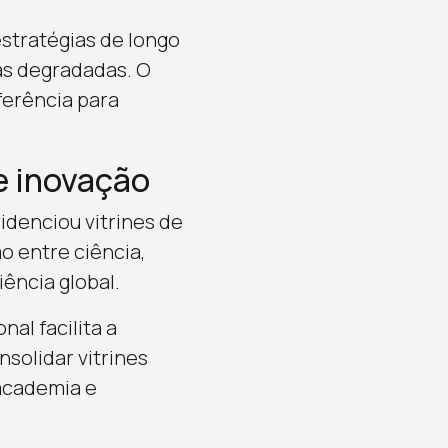
stratégias de longo
as degradadas. O
ferência para
e inovação
denciou vitrines de
o entre ciência,
ência global.
al facilita a
solidar vitrines
 academia e