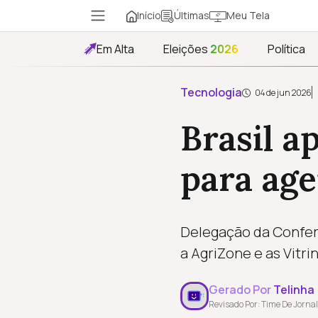
Início
Meu Tela
Últimas
Em Alta
Eleições
2026
Política
Tecnologia
04 de jun 2026
Brasil a
para age
Delegação da Confer
a AgriZone e as Vitri
Gerado Por
Telinha
Revisado Por: Time De Jornal