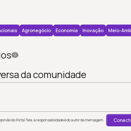
cionais
Agronegócio
Economia
Inovação
Meio-Amb
ios
0
versa da comunidade
Conecte
inião do Portal Tela; a responsabilidade é do autor da mensagem.