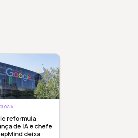
OLOGIA
le reformula
ança de IA e chefe
eepMind deixa