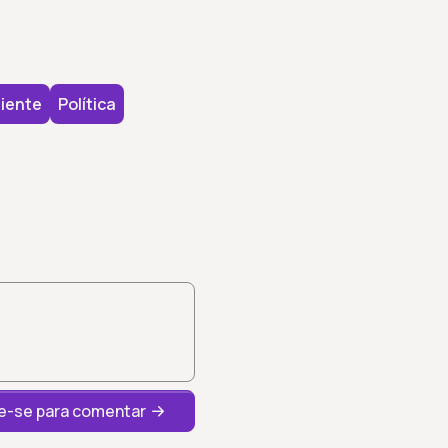
iente
Política
-se para comentar