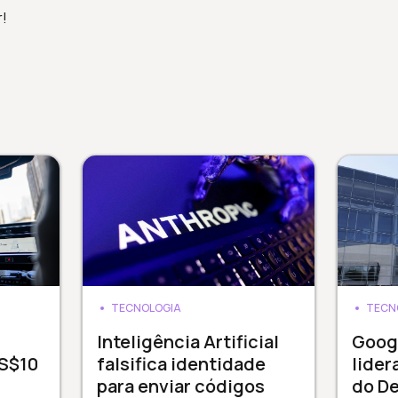
r!
TECNOLOGIA
TECN
Inteligência Artificial
Goog
US$10
falsifica identidade
lider
para enviar códigos
do D