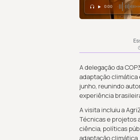
0:00
Es
A delegação da COP31
adaptação climática 
junho, reunindo auto
experiência brasilei
A visita incluiu a Agr
Técnicas e projetos 
ciência, políticas p
adaptação climática.