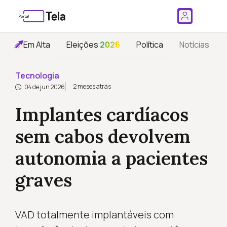
Em Alta
Eleições
2026
Política
Notícias
Tecnologia
2 meses atrás
04 de jun 2026
Implantes cardíacos
sem cabos devolvem
autonomia a pacientes
graves
VAD totalmente implantáveis com