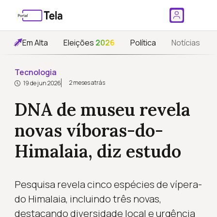
Em Alta
Eleições
2026
Política
Notícias
Tecnologia
2 meses atrás
19 de jun 2026
DNA de museu revela
novas víboras-do-
Himalaia, diz estudo
Pesquisa revela cinco espécies de vípera-
do Himalaia, incluindo três novas,
destacando diversidade local e urgência