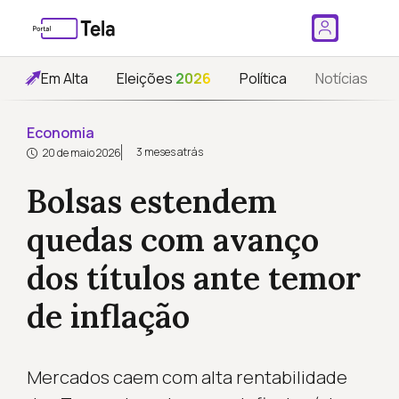
Em Alta
Eleições
2026
Política
Notícias
Economia
3 meses atrás
20 de maio 2026
Bolsas estendem
quedas com avanço
dos títulos ante temor
de inflação
Mercados caem com alta rentabilidade