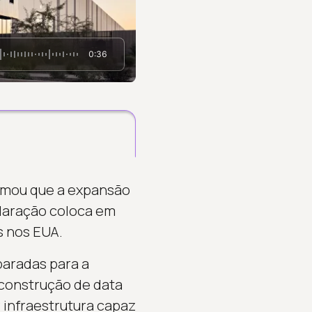
0:36
firmou que a expansão
claração coloca em
s nos EUA.
paradas para a
 construção de data
 infraestrutura capaz