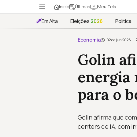
Início
Meu Tela
Últimas
Em Alta
Eleições
2026
Política
Economia
02 de jun 2026
Golin a
energia
para o 
Golin afirma que co
centers de IA, com in