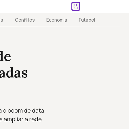
as
Conflitos
Economia
Futebol
de
adas
a o boom de data
a ampliar a rede