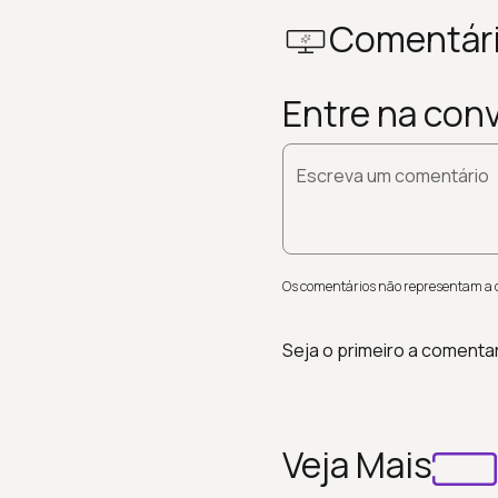
Comentár
Entre na con
Escreva um comentário
Os comentários não representam a op
Seja o primeiro a comenta
Veja Mais