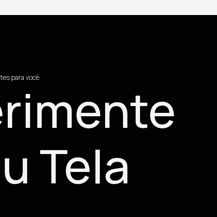
tes para você
rimente
u Tela