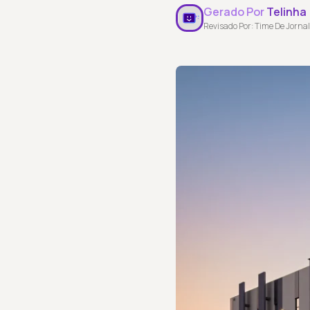
Gerado Por
Telinha
Revisado Por: Time De Jornal