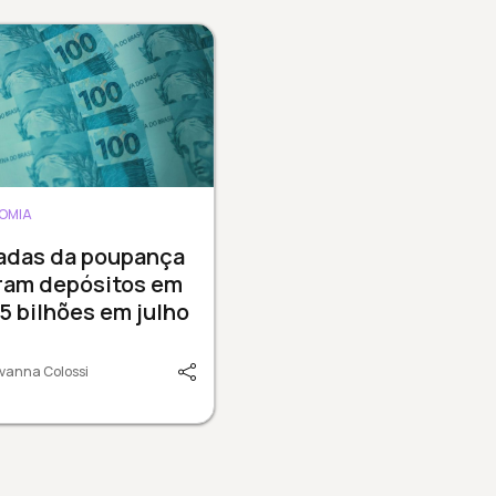
OMIA
radas da poupança
ram depósitos em
15 bilhões em julho
vanna Colossi