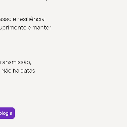
são e resiliência
suprimento e manter
transmissão,
. Não há datas
logia