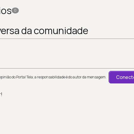
ios
0
versa da comunidade
Conecte
inião do Portal Tela; a responsabilidade é do autor da mensagem.
r!