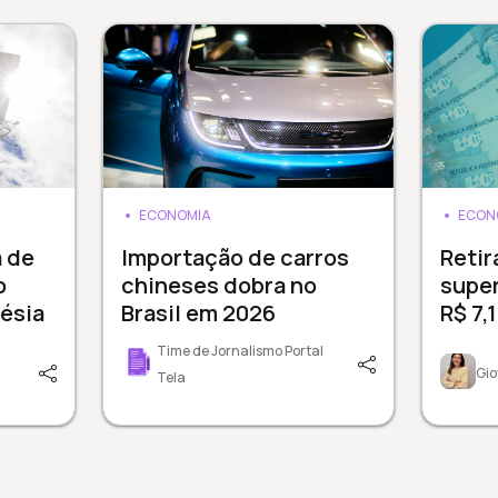
ECONOMIA
ECON
a de
Importação de carros
Reti
o
chineses dobra no
supe
ésia
Brasil em 2026
R$ 7,
Time de Jornalismo Portal
Gio
Tela