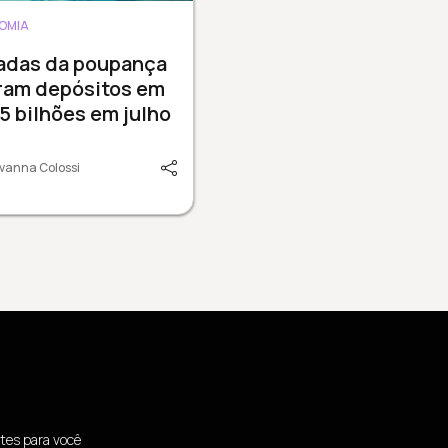
OMIA
radas da poupança
ram depósitos em
15 bilhões em julho
vanna Colossi
tes para você