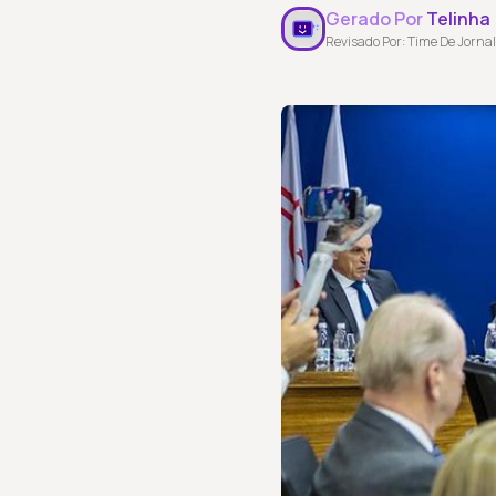
Gerado Por
Telinha
Revisado Por: Time De Jornal