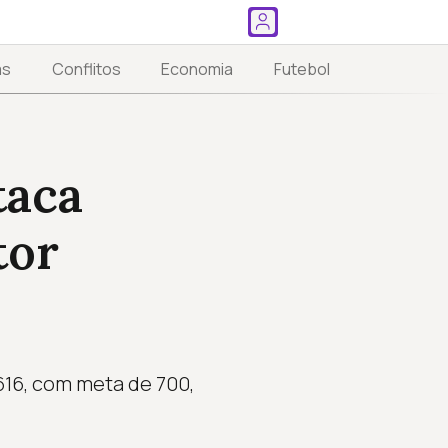
as
Conflitos
Economia
Futebol
taca
tor
616, com meta de 700,