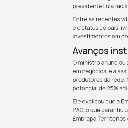
presidente Lula facil
Entre as recentes vit
e o status de país l
investimentos em pes
Avanços inst
O ministro anunciou 
em negócios, e a ass
produtores da rede. 
potencial de 25% adi
Ele explicou que a E
PAC, o que garantiu u
Embrapa Territórios 