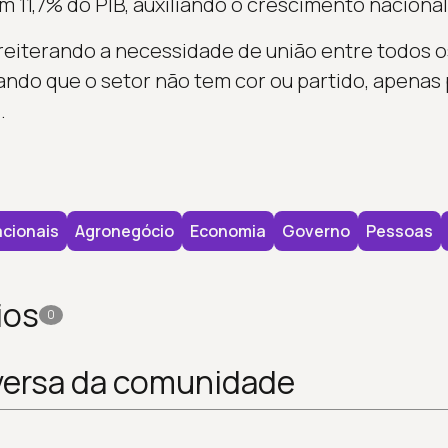
m 11,7% do PIB, auxiliando o crescimento nacional
reiterando a necessidade de união entre todos o
ndo que o setor não tem cor ou partido, apenas
.
cionais
Agronegócio
Economia
Governo
Pessoas
ios
0
versa da comunidade