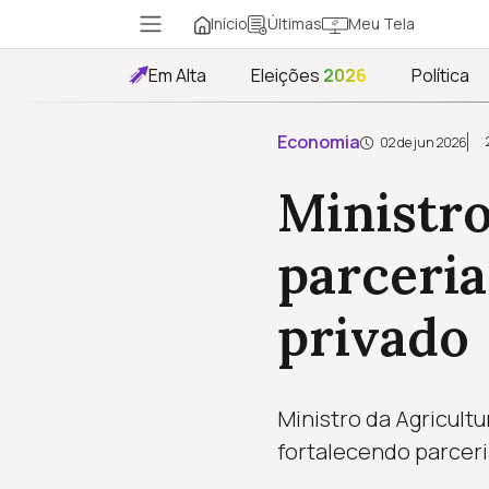
Início
Meu Tela
Últimas
Em Alta
Eleições
2026
Política
Economia
02 de jun 2026
Ministro
parceria
privado
Ministro da Agricult
fortalecendo parceri