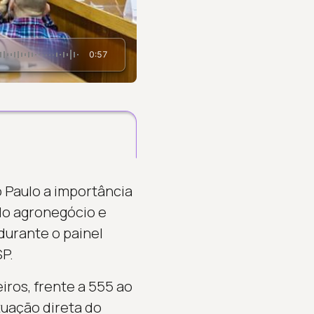
0:57
o Paulo a importância
 do agronegócio e
urante o painel
P.
ros, frente a 555 ao
tuação direta do