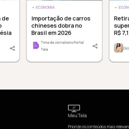
ECONOMIA
ECON
a de
Importação de carros
Reti
o
chineses dobra no
supe
ésia
Brasil em 2026
R$ 7,
Time de Jornalismo Portal
Gio
Tela
Meu Tela
Priorize os conteúdos mais relevan