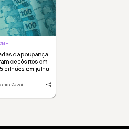
OMIA
radas da poupança
ram depósitos em
15 bilhões em julho
vanna Colossi