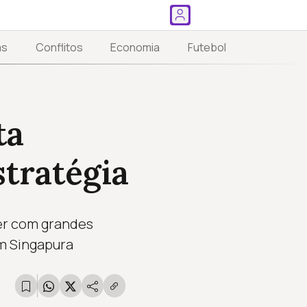
as
Conflitos
Economia
Futebol
ta
tratégia
cer com grandes
m Singapura