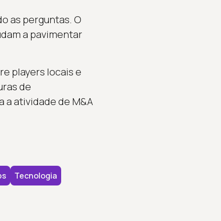
o as perguntas. O
judam a pavimentar
e players locais e
uras de
a a atividade de M&A
ps
Tecnologia