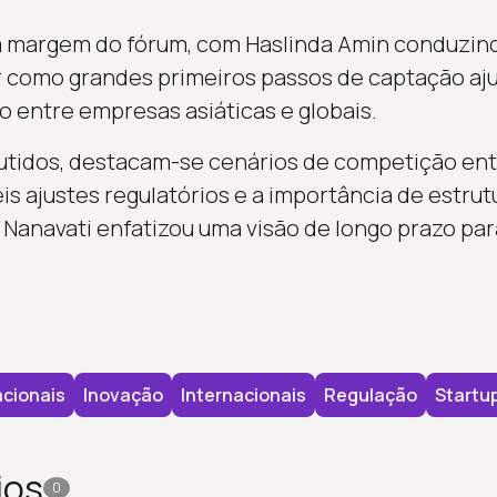
à margem do fórum, com Haslinda Amin conduzind
er como grandes primeiros passos de captação a
o entre empresas asiáticas e globais.
utidos, destacam-se cenários de competição entr
is ajustes regulatórios e a importância de estrut
 Nanavati enfatizou uma visão de longo prazo par
cionais
Inovação
Internacionais
Regulação
Startu
ios
0