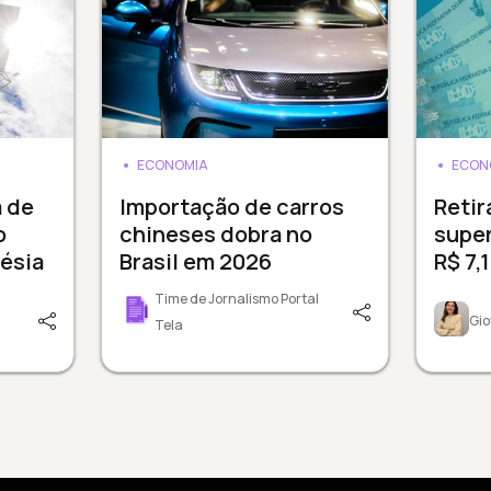
ECONOMIA
ECON
a de
Importação de carros
Reti
o
chineses dobra no
supe
ésia
Brasil em 2026
R$ 7,
Time de Jornalismo Portal
Gio
Tela