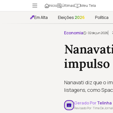
Início
Meu Tela
Últimas
Em Alta
Eleições
2026
Política
Economia
02 de jun 2026
Nanavat
impulso 
Nanavati diz que o i
listagens, como Spa
Gerado Por
Telinha
Revisado Por: Time De Jornal