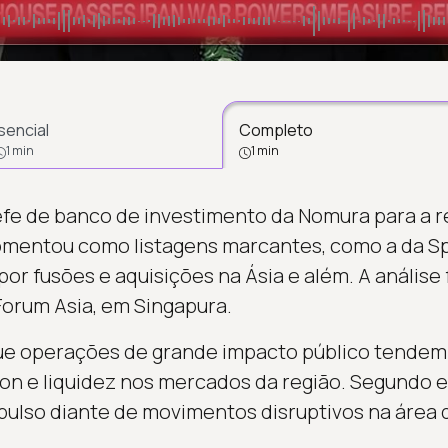
sencial
Completo
1 min
1 min
efe de banco de investimento da Nomura para a re
comentou como listagens marcantes, como a da 
por fusões e aquisições na Ásia e além. A análise 
orum Asia, em Singapura.
ue operações de grande impacto público tendem a
on e liquidez nos mercados da região. Segundo el
lso diante de movimentos disruptivos na área d