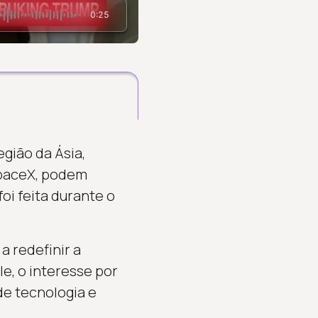
0:25
gião da Ásia,
SpaceX, podem
foi feita durante o
 redefinir a
e, o interesse por
e tecnologia e