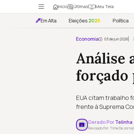
Início
Meu Tela
Últimas
Em Alta
Eleições
2026
Política
Economia
03 de jun 2026
Análise 
forçado
EUA citam trabalho fo
frente à Suprema Cor
Gerado Por
Telinha
Revisado Por: Time De Jornal