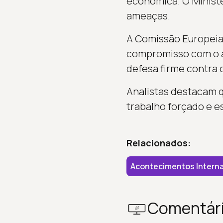
econômica. O Ministé
ameaças.
A Comissão Europeia c
compromisso com o a
defesa firme contra 
Analistas destacam q
trabalho forçado e e
Relacionados:
Acontecimentos Interna
Comentár