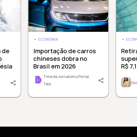
ECONOMIA
ECON
a de
Importação de carros
Reti
o
chineses dobra no
supe
ésia
Brasil em 2026
R$ 7,
Time de Jornalismo Portal
Gio
Tela