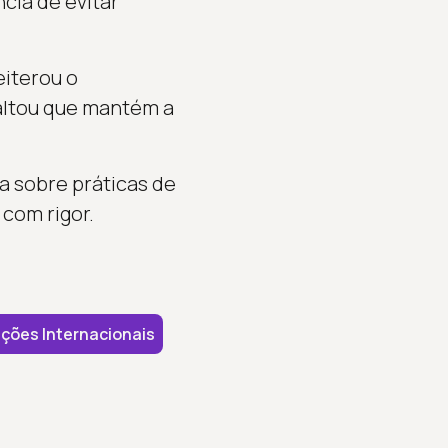
cia de evitar
eiterou o
altou que mantém a
a sobre práticas de
 com rigor.
ções Internacionais