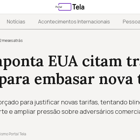
Notícias
Acontecimentos Internacionais
Pesso
2 meses atrás
aponta EUA citam t
 para embasar nova 
rçado para justificar novas tarifas, tentando bli
te e ampliar pressão sobre adversários comerci
ismo Portal Tela