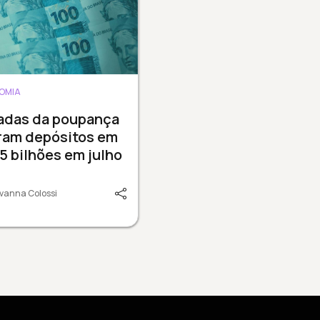
OMIA
radas da poupança
ram depósitos em
15 bilhões em julho
vanna Colossi