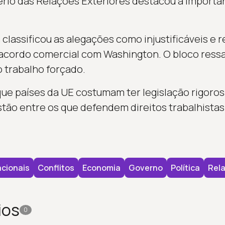
rio das Relações Exteriores destacou a importân
lassificou as alegações como injustificáveis e r
cordo comercial com Washington. O bloco ress
o trabalho forçado.
ue países da UE costumam ter legislação rigoros
stão entre os que defendem direitos trabalhistas
cionais
Conflitos
Economia
Governo
Política
Rela
ios
0