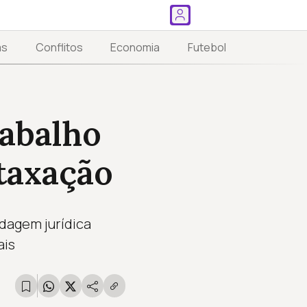
as
Conflitos
Economia
Futebol
rabalho
taxação
ndagem jurídica
ais