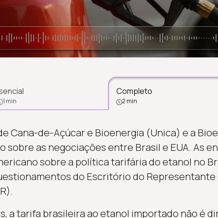
sencial
Completo
1 min
2 min
 de Cana-de-Açúcar e Bioenergia (Unica) e a Bioe
 sobre as negociações entre Brasil e EUA. As e
ericano sobre a política tarifária do etanol no B
uestionamentos do Escritório do Representante
R).
 a tarifa brasileira ao etanol importado não é di