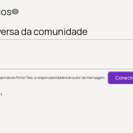
ios
0
versa da comunidade
Conecte
inião do Portal Tela; a responsabilidade é do autor da mensagem.
r!