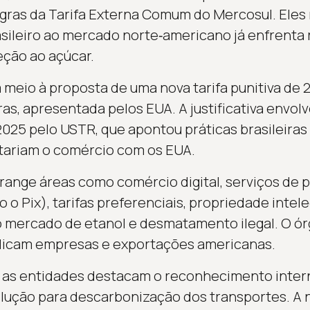
gras da Tarifa Externa Comum do Mercosul. Eles
sileiro ao mercado norte‑americano já enfrenta r
eção ao açúcar.
 meio à proposta de uma nova tarifa punitiva de
ras, apresentada pelos EUA. A justificativa envol
 2025 pelo USTR, que apontou práticas brasileira
etariam o comércio com os EUA.
range áreas como comércio digital, serviços de
o o Pix), tarifas preferenciais, propriedade intel
o mercado de etanol e desmatamento ilegal. O ór
udicam empresas e exportações americanas.
, as entidades destacam o reconhecimento inter
ução para descarbonização dos transportes. A n