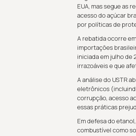
EUA, mas segue as re
acesso do açúcar bra
por políticas de prot
A rebatida ocorre em
importações brasilei
iniciada em julho de
irrazoáveis e que af
A análise do USTR ab
eletrônicos (incluind
corrupção, acesso a
essas práticas prej
Em defesa do etanol
combustível como sol