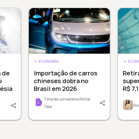
ECONOMIA
ECON
a de
Importação de carros
Reti
o
chineses dobra no
supe
ésia
Brasil em 2026
R$ 7,
Time de Jornalismo Portal
Gio
Tela