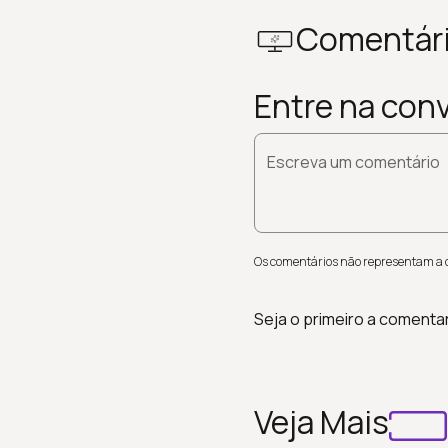
Comentár
Entre na con
Escreva um comentário
Os comentários não representam a op
Seja o primeiro a comenta
Veja Mais