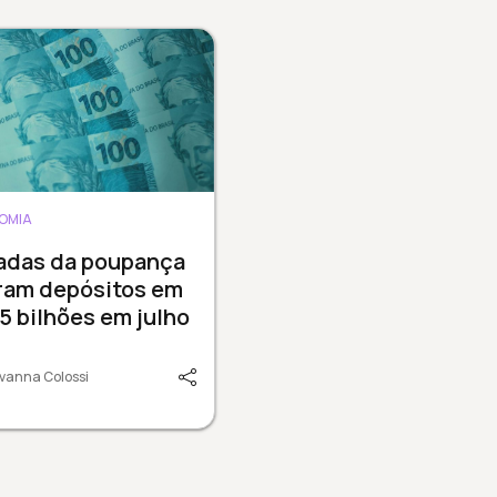
OMIA
radas da poupança
ram depósitos em
15 bilhões em julho
vanna Colossi