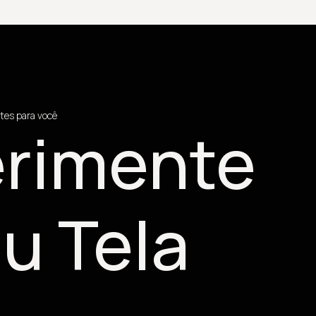
tes para você
rimente
u Tela