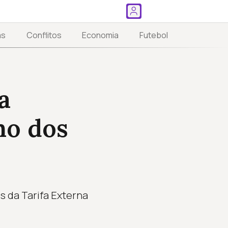
as
Conflitos
Economia
Futebol
a
no dos
s da Tarifa Externa