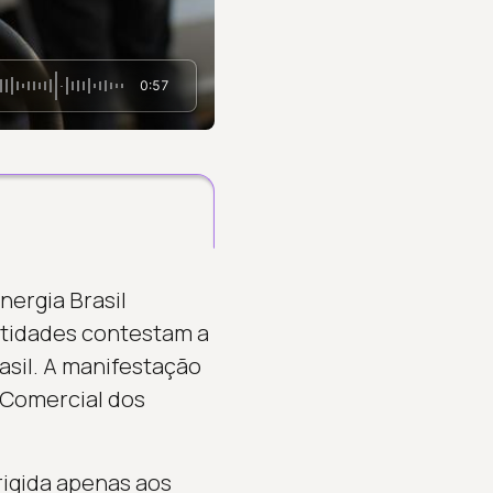
0:57
nergia Brasil
ntidades contestam a
rasil. A manifestação
 Comercial dos
rigida apenas aos