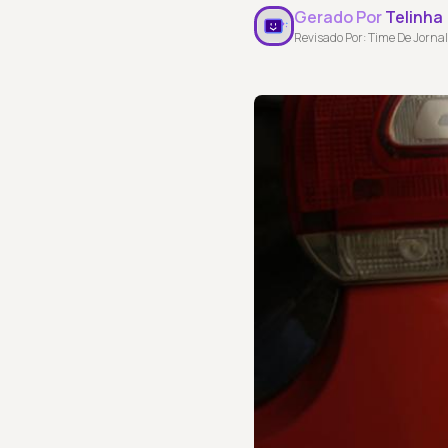
Gerado Por
Telinha
Revisado Por: Time De Jornal