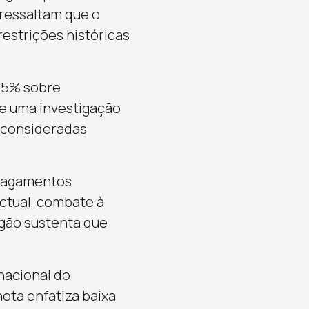
 ressaltam que o
estrições históricas
 25% sobre
ve uma investigação
s consideradas
 pagamentos
ectual, combate à
gão sustenta que
nacional do
ota enfatiza baixa