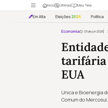
Início
Meu Tela
Últimas
Em Alta
Eleições
2026
Política
Economia
03 de jun 2026
Entidade
tarifári
EUA
Unica e Bioenergia di
Comum do Mercosul,