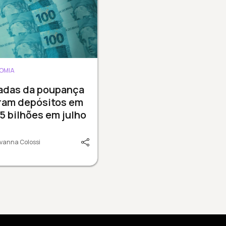
OMIA
radas da poupança
ram depósitos em
15 bilhões em julho
vanna Colossi