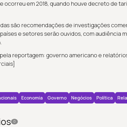
te ocorreu em 2018, quando houve decreto de tar
didas são recomendações de investigações comer
aíses e setores serão ouvidos, com audiência m
.
pela reportagem: governo americano e relatório
ciais]
cionais
Economia
Governo
Negócios
Política
Rela
ios
0