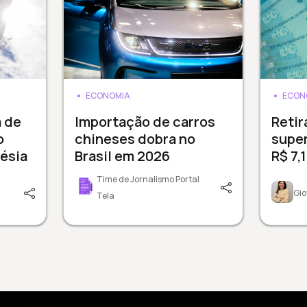
ECONOMIA
ECON
a de
Importação de carros
Reti
o
chineses dobra no
supe
ésia
Brasil em 2026
R$ 7,
Time de Jornalismo Portal
Gio
Tela