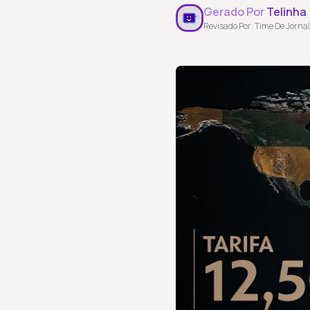
Gerado Por
Telinha
Revisado Por: Time De Jornal