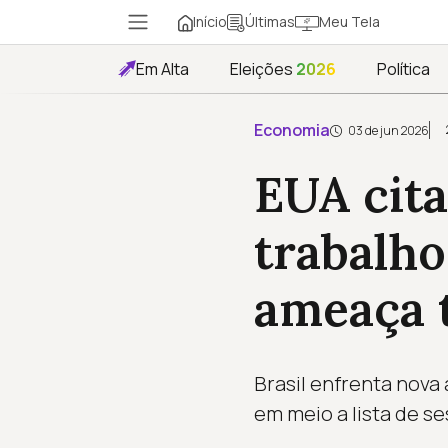
Início
Meu Tela
Últimas
Em Alta
Eleições
2026
Política
Economia
03 de jun 2026
EUA cit
trabalh
ameaça t
Brasil enfrenta nova
em meio a lista de s