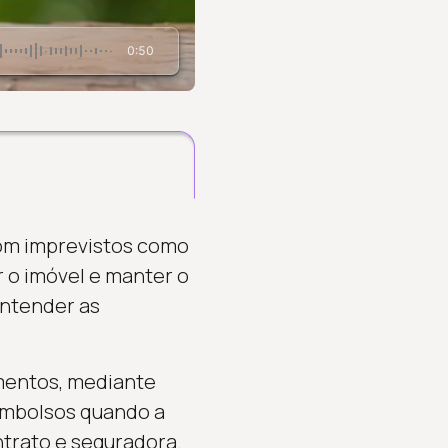
0:50
com imprevistos como
r o imóvel e manter o
entender as
mentos, mediante
embolsos quando a
ntrato e seguradora.