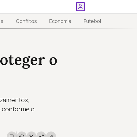
as
Conflitos
Economia
Futebol
oteger o
vazamentos,
s conforme o