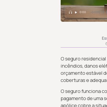
0:00
Es
O seguro residencial
incêndios, danos elét
orçamento estável d
coberturas e adequar
O seguro funciona c
pagamento de uma so
apólice cobre a situ