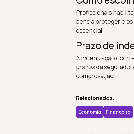
Como escolhe
Profissionais habilit
bens a proteger e os
essencial.
Prazo de ind
A indenização ocorre
prazos da seguradora
comprovação.
Relacionados:
Economia
Financeiro