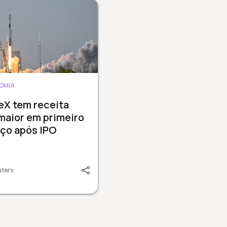
OMIA
eX tem receita
maior em primeiro
ço após IPO
uters