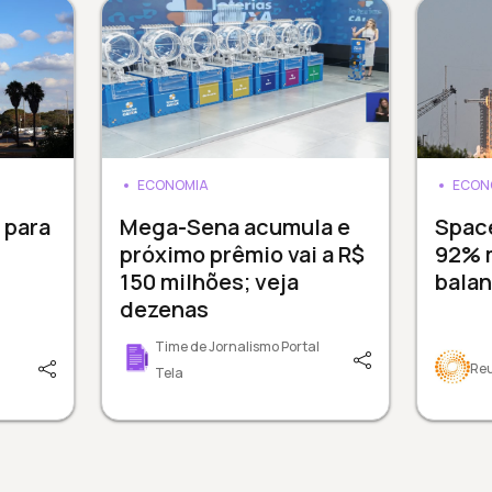
ECONOMIA
ECON
 para
Mega-Sena acumula e
Spac
próximo prêmio vai a R$
92% 
150 milhões; veja
balan
dezenas
Time de Jornalismo Portal
Re
Tela