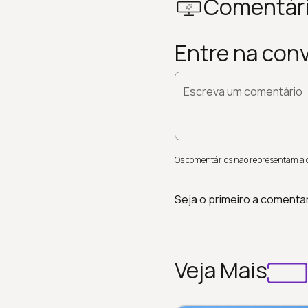
Comentár
Entre na con
Escreva um comentário
Os comentários não representam a op
Seja o primeiro a comenta
Veja Mais