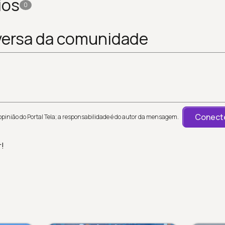
ios
0
versa da comunidade
Conecte
inião do Portal Tela; a responsabilidade é do autor da mensagem.
r!