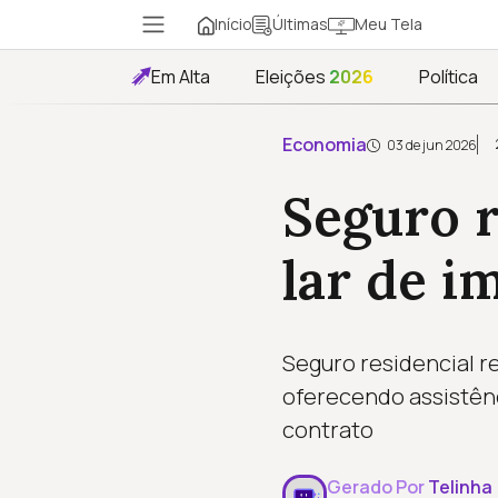
Início
Meu Tela
Últimas
Em Alta
Eleições
2026
Política
Economia
03 de jun 2026
Seguro r
lar de i
Seguro residencial r
oferecendo assistênc
contrato
Gerado Por
Telinha