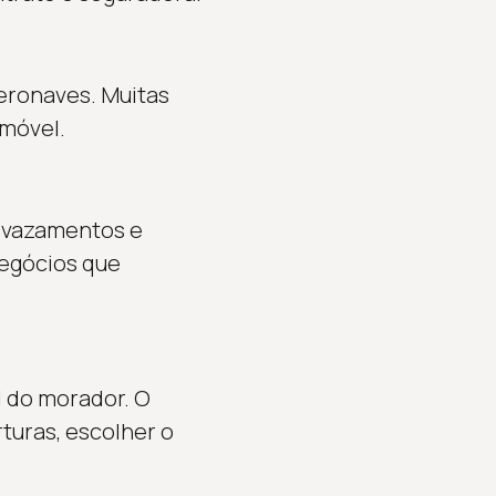
eronaves. Muitas
imóvel.
, vazamentos e
negócios que
l do morador. O
rturas, escolher o