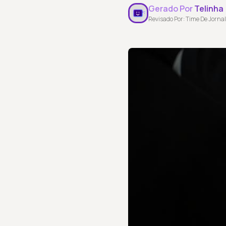
Gerado Por
Telinha
Revisado Por: Time De Jornal