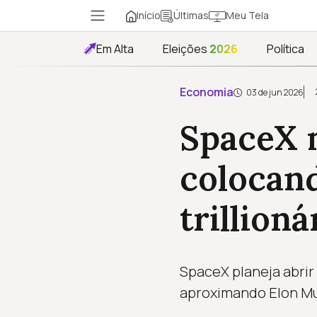
Início
Meu Tela
Últimas
Em Alta
Eleições
2026
Política
Economia
03 de jun 2026
SpaceX m
colocan
trillioná
SpaceX planeja abrir
aproximando Elon Musk