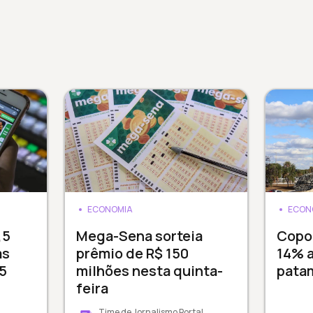
ECONOMIA
ECON
,5
Mega-Sena sorteia
Copom
as
prêmio de R$ 150
14% 
5
milhões nesta quinta-
pata
feira
Time de Jornalismo Portal