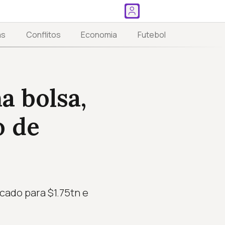
as
Conflitos
Economia
Futebol
a bolsa,
o de
cado para $1.75tn e