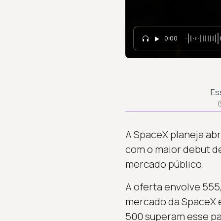
0:00
Es
A SpaceX planeja abri
com o maior debut de
mercado público.
A oferta envolve 555,
mercado da SpaceX e
500 superam esse pa