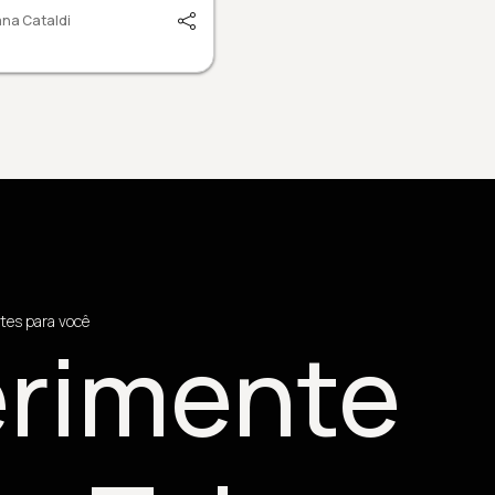
na Cataldi
tes para você
rimente