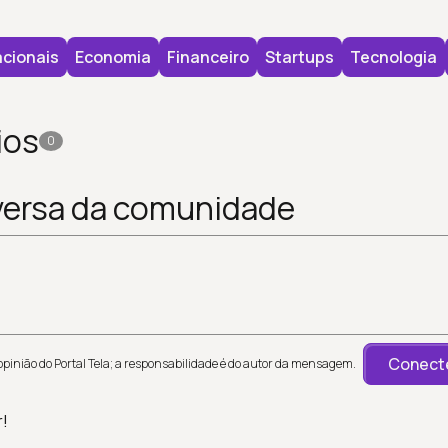
cionais
Economia
Financeiro
Startups
Tecnologia
ios
0
versa da comunidade
Conecte
inião do Portal Tela; a responsabilidade é do autor da mensagem.
r!