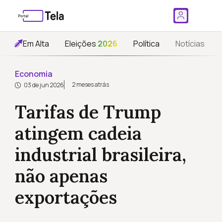
Em Alta
Eleições
2026
Política
Notícias
Economia
2 meses atrás
03 de jun 2026
Tarifas de Trump
atingem cadeia
industrial brasileira,
não apenas
exportações