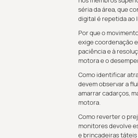
nos membros superio
séria da área, que c
digital é repetida ao
Por que o movimento
exige coordenação en
paciência e à resolu
motora e o desempen
Como identificar at
devem observar a flu
amarrar cadarços, m
motora.
Como reverter o prej
monitores devolve es
e brincadeiras tátei