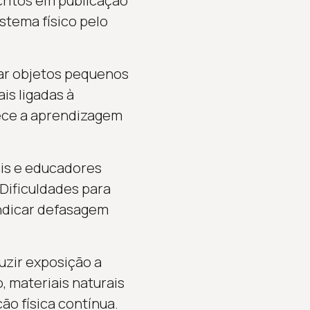
ritos em publicação
stema físico pelo
rar objetos pequenos
is ligadas à
rece a aprendizagem
ais e educadores
 Dificuldades para
ndicar defasagem
uzir exposição a
 materiais naturais
ão física contínua.