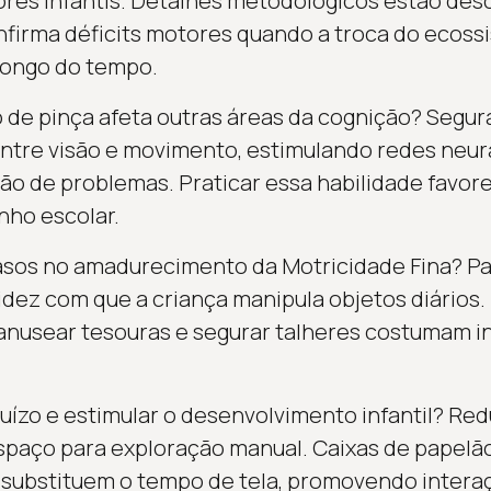
res infantis. Detalhes metodológicos estão desc
onfirma déficits motores quando a troca do ecossi
 longo do tempo.
 de pinça afeta outras áreas da cognição? Segu
tre visão e movimento, estimulando redes neura
ção de problemas. Praticar essa habilidade favo
ho escolar.
rasos no amadurecimento da Motricidade Fina? P
idez com que a criança manipula objetos diários.
anusear tesouras e segurar talheres costumam i
uízo e estimular o desenvolvimento infantil? Red
paço para exploração manual. Caixas de papelão,
s substituem o tempo de tela, promovendo interaç