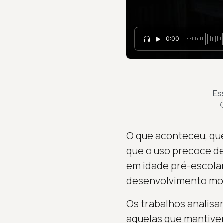
0:00
Es
O que aconteceu, que
que o uso precoce de
em idade pré-escolar
desenvolvimento moto
Os trabalhos analis
aquelas que mantiver