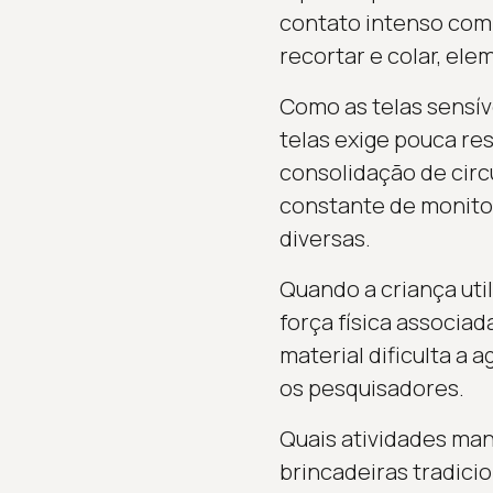
contato intenso com 
recortar e colar, el
Como as telas sensív
telas exige pouca res
consolidação de circ
constante de monitor
diversas.
Quando a criança uti
força física associa
material dificulta a
os pesquisadores.
Quais atividades man
brincadeiras tradici