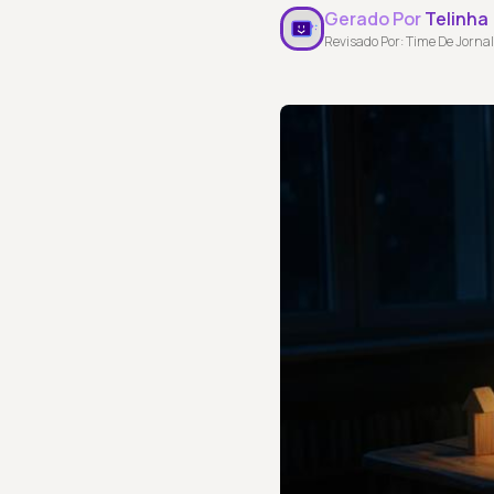
Gerado Por
Telinha
Revisado Por: Time De Jornal