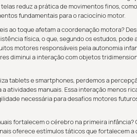
telas reduz a prática de movimentos finos, como 
ementos fundamentais para o raciocínio motor.
eis ao toque afetam a coordenação motora? Desl
istência física, o que, segundo os estudos, pode 
uitos motores responsáveis pela autonomia infan
es diminui a interação com objetos tridimension
liza tablets e smartphones, perdemos a percepç
da a atividades manuais. Essa interação menos r
 agilidade necessária para desafios motores futu
uais fortalecem o cérebro na primeira infância? 
onais oferece estímulos táticos que fortalecem 