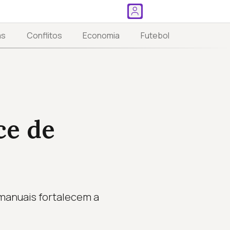
as
Conflitos
Economia
Futebol
ce de
 manuais fortalecem a