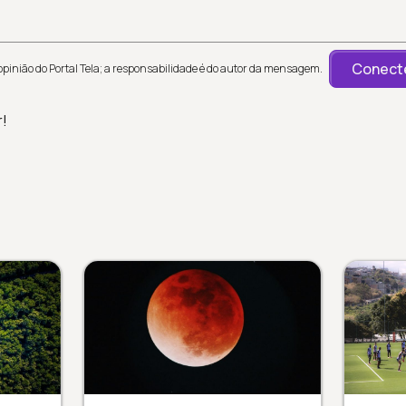
Conecte
inião do Portal Tela; a responsabilidade é do autor da mensagem.
r!