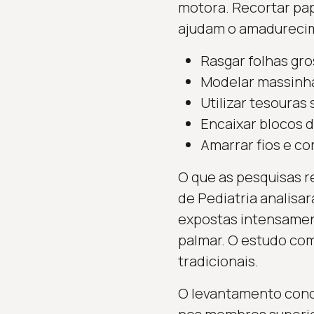
motora. Recortar pap
ajudam o amadurecim
Rasgar folhas gro
Modelar massinha
Utilizar tesouras
Encaixar blocos 
Amarrar fios e co
O que as pesquisas r
de Pediatria analisa
expostas intensamen
palmar. O estudo com
tradicionais.
O levantamento concl