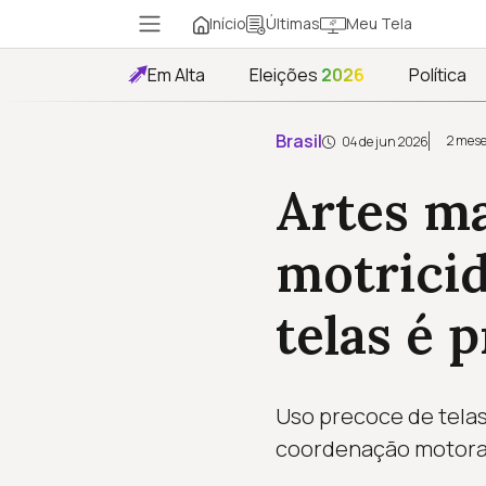
Início
Meu Tela
Últimas
Em Alta
Eleições
2026
Política
Brasil
2 mese
04 de jun 2026
Artes m
motricid
telas é p
Uso precoce de telas 
coordenação motora