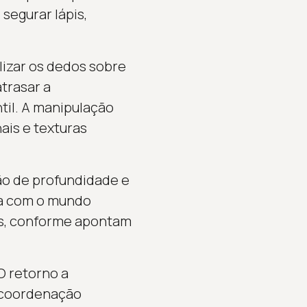
segurar lápis,
izar os dedos sobre
atrasar a
til. A manipulação
ais e texturas
ão de profundidade e
ica com o mundo
ros, conforme apontam
O retorno a
a coordenação