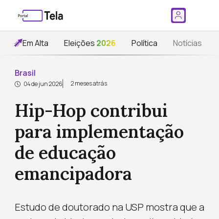
Em Alta
Eleições
2026
Política
Notícias
Brasil
2 meses atrás
04 de jun 2026
Hip-Hop contribui
para implementação
de educação
emancipadora
Estudo de doutorado na USP mostra que a