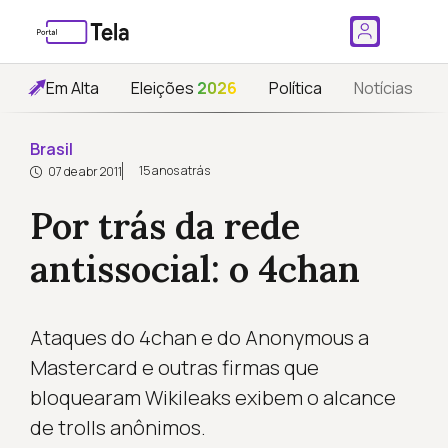
Em Alta
Eleições
2026
Política
Notícias
Brasil
15 anos atrás
07 de abr 2011
Por trás da rede
antissocial: o 4chan
Ataques do 4chan e do Anonymous a
Mastercard e outras firmas que
bloquearam Wikileaks exibem o alcance
de trolls anônimos.