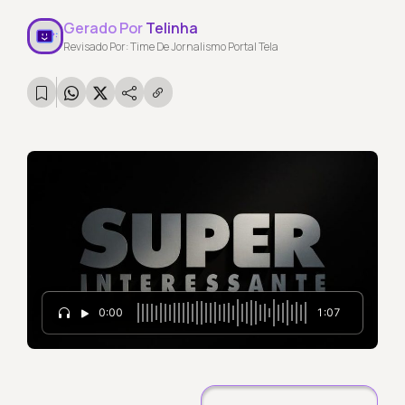
Gerado Por
Telinha
Revisado Por: Time De Jornalismo Portal Tela
0:00
1:07