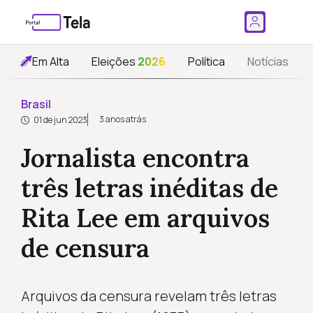
Em Alta
Eleições
2026
Política
Notícias
Brasil
3 anos atrás
01 de jun 2023
Jornalista encontra
três letras inéditas de
Rita Lee em arquivos
de censura
Arquivos da censura revelam três letras