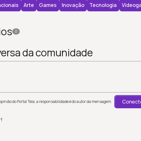
cionais
Arte
Games
Inovação
Tecnologia
Videog
ios
0
versa da comunidade
Conecte
inião do Portal Tela; a responsabilidade é do autor da mensagem.
r!