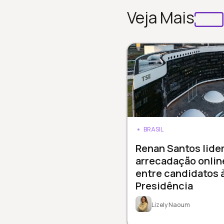
Veja Mais
BRASIL
Renan Santos lide
arrecadação onlin
entre candidatos 
Presidência
Lizely Naoum