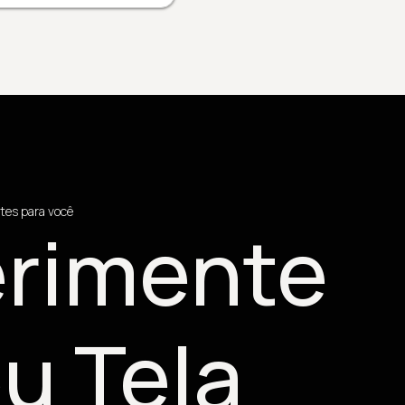
tes para você
rimente
u Tela