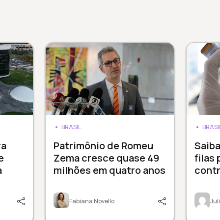
BRASIL
BRASI
ra
Patrimônio de Romeu
Saib
e
Zema cresce quase 49
filas
à
milhões em quatro anos
cont
Fabiana Novello
Ju