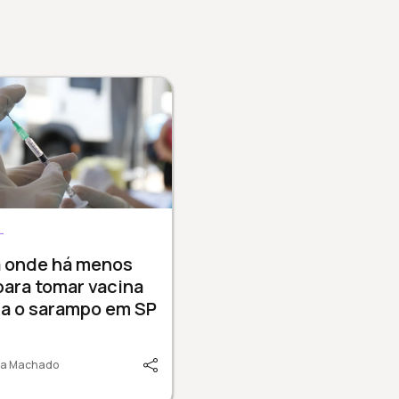
L
a onde há menos
 para tomar vacina
ra o sarampo em SP
lia Machado