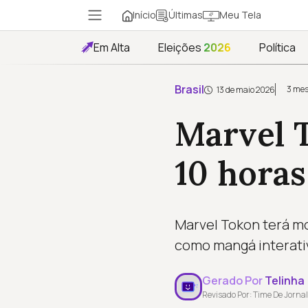
Início
Meu Tela
Últimas
Em Alta
Eleições
2026
Política
Brasil
3 mes
13 de maio 2026
Marvel T
10 hora
Marvel Tokon terá mo
como mangá interativ
Gerado Por
Telinha
Revisado Por: Time De Jornal