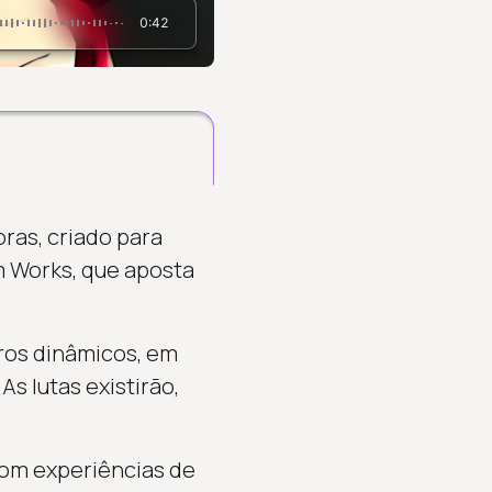
0:42
ras, criado para
em Works, que aposta
ros dinâmicos, em
s lutas existirão,
com experiências de