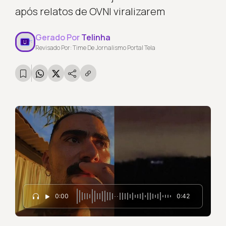
após relatos de OVNI viralizarem
Gerado Por
Telinha
Revisado Por: Time De Jornalismo Portal Tela
0:00
0:42