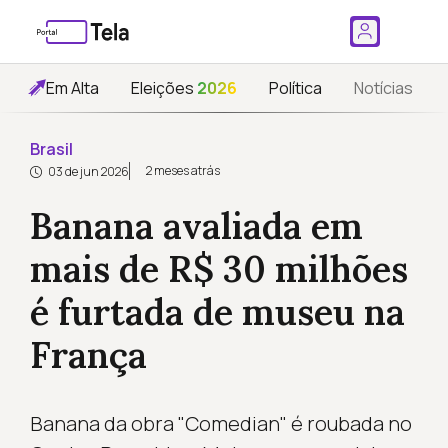
Em Alta
Eleições
2026
Política
Notícias
Brasil
2 meses atrás
03 de jun 2026
Banana avaliada em
mais de R$ 30 milhões
é furtada de museu na
França
Banana da obra "Comedian" é roubada no