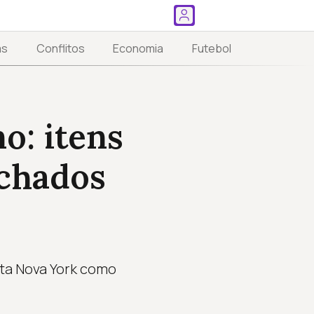
as
Conflitos
Economia
Futebol
o: itens
achados
nta Nova York como