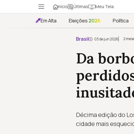
Início
Meu Tela
Últimas
Em Alta
Eleições
2026
Política
Brasil
2 mese
03 de jun 2026
Da borbo
perdido
inusitad
Décima edição do Los
cidade mais esquecid