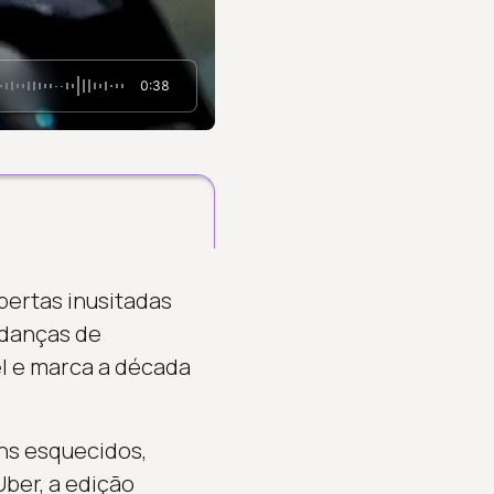
0:38
bertas inusitadas
udanças de
el e marca a década
ns esquecidos,
ber, a edição