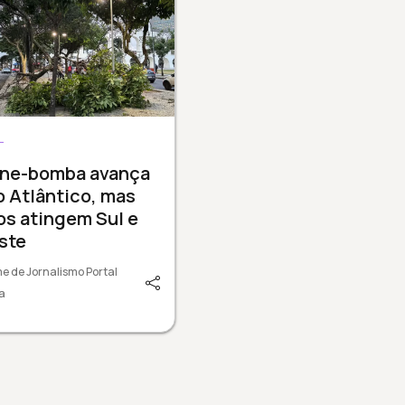
L
one-bomba avança
o Atlântico, mas
os atingem Sul e
ste
e de Jornalismo Portal
a