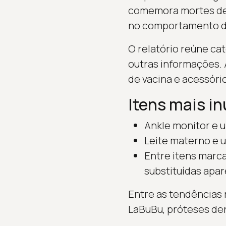
comemora mortes de 
no comportamento de
O relatório reúne ca
outras informações. 
de vacina e acessóri
Itens mais i
Ankle monitor e 
Leite materno e u
Entre itens marc
substituídas apar
Entre as tendências 
LaBuBu, próteses den