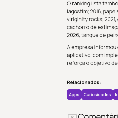
O ranking lista també
lagostim; 2018, papéi
viriginity rocks; 202
cachorro de estimaçã
2026, tanque de peix
A empresa informou q
aplicativo, com impl
reforça o objetivo de
Relacionados:
Apps
Curiosidades
I
Comentár