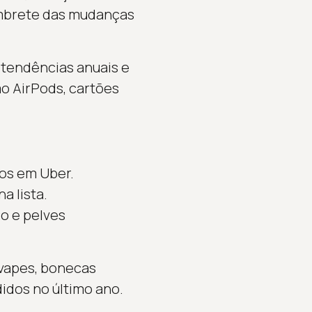
embrete das mudanças
 tendências anuais e
mo AirPods, cartões
os em Uber.
a lista.
o e pelves
 vapes, bonecas
idos no último ano.