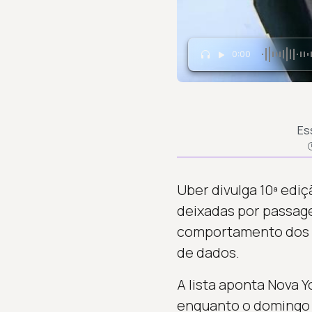
0:00
Es
Uber divulga 10ª edi
deixadas por passag
comportamento dos us
de dados.
A lista aponta Nova 
enquanto o domingo 