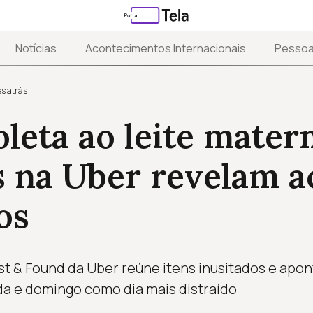
Notícias
Acontecimentos Internacionais
Pesso
s atrás
leta ao leite matern
s na Uber revelam 
os
t & Found da Uber reúne itens inusitados e apo
a e domingo como dia mais distraído