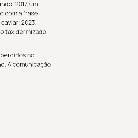
indo: 2017, um
co com a frase
 caviar; 2023,
ho taxidermizado;
 perdidos no
ano. A comunicação