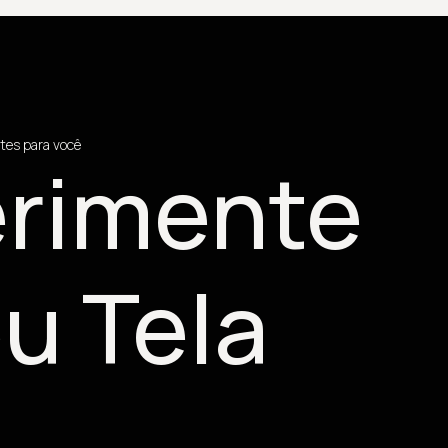
tes para você
rimente
u Tela