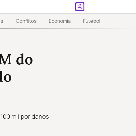
as
Conflitos
Economia
Futebol
AM do
do
100 mil por danos