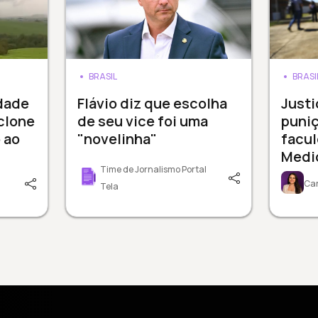
BRASIL
BRASI
dade
Flávio diz que escolha
Just
clone
de seu vice foi uma
puni
 ao
"novelinha"
facu
Medic
Time de Jornalismo Portal
Car
Tela