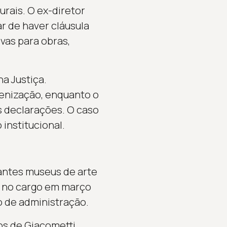
rais. O ex-diretor
r de haver cláusula
vas para obras,
a Justiça.
denização, enquanto o
 declarações. O caso
institucional.
antes museus de arte
u no cargo em março
 de administração.
os de Giacometti,