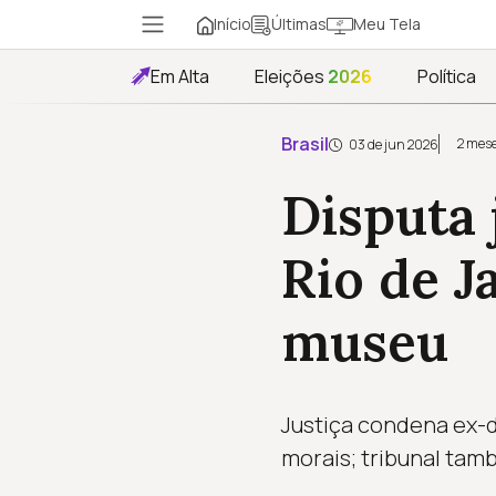
Início
Meu Tela
Últimas
Em Alta
Eleições
2026
Política
Brasil
2 mese
03 de jun 2026
Disputa 
Rio de J
museu
Justiça condena ex-d
morais; tribunal ta