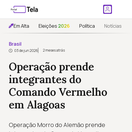
Em Alta
Eleições
2026
Política
Notícias
Brasil
2 meses atrás
03 de jun 2026
Operação prende
integrantes do
Comando Vermelho
em Alagoas
Operação Morro do Alemão prende