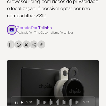
crowdsourcing, com riscos de privacidade
e localização; é possível optar por não
compartilhar SSID.
Gerado Por
Telinha
Revisado Por: Time De Jornalismo Portal Tela
0:00
0:33