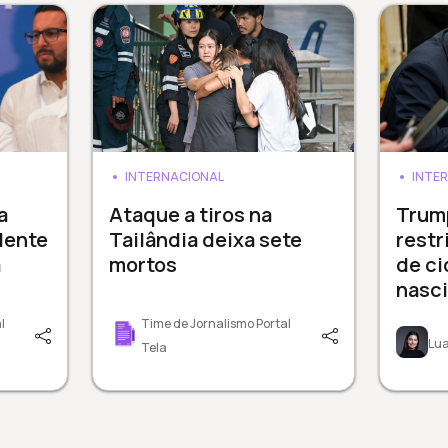
INTERNACIONAL
INTE
a
Ataque a tiros na
Trum
dente
Tailândia deixa sete
restr
a
mortos
de ci
nasc
l
Time de Jornalismo Portal
Lua
Tela