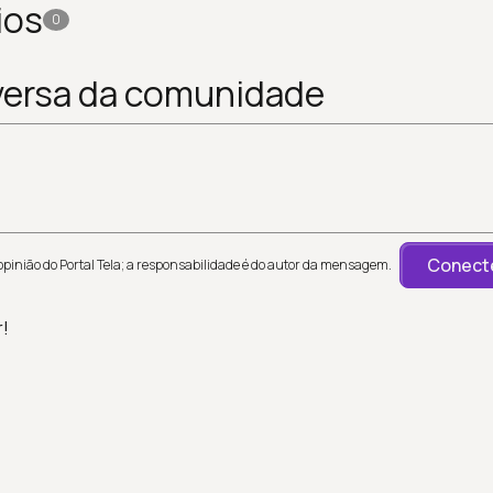
ios
0
versa da comunidade
Conecte
inião do Portal Tela; a responsabilidade é do autor da mensagem.
r!