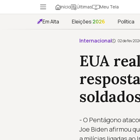
Início
Meu Tela
Últimas
Em Alta
Eleições
2026
Política
Internacional
02 de fev 202
EUA rea
resposta
soldado
- O Pentágono atacou 
Joe Biden afirmou que
a milícias ligadas ao