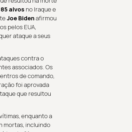
ue resultou na morte
e
85 alvos
no Iraque e
nte
Joe Biden
afirmou
os pelos EUA,
lquer ataque a seus
ataques contra o
antes associados. Os
centros de comando,
ração foi aprovada
ataque que resultou
 vítimas, enquanto a
 mortas, incluindo