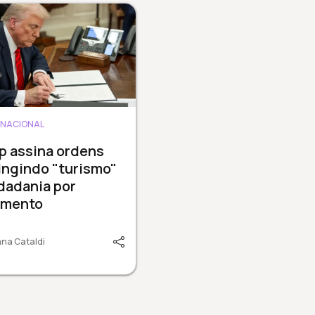
RNACIONAL
p assina ordens
ingindo "turismo"
dadania por
imento
na Cataldi