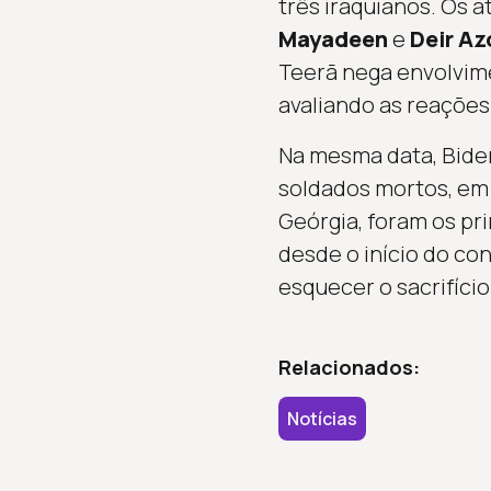
três iraquianos. Os 
Mayadeen
e
Deir Az
Teerã nega envolvime
avaliando as reações 
Na mesma data, Bide
soldados mortos, em
Geórgia, foram os pri
desde o início do co
esquecer o sacrifício
Relacionados:
Notícias