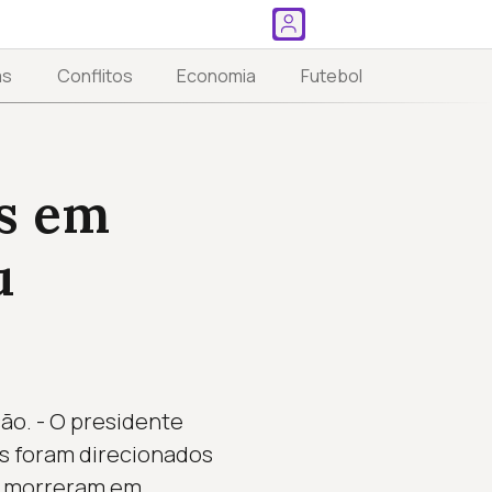
as
Conflitos
Economia
Futebol
os em
u
ção. - O presidente
ues foram direcionados
nos morreram em