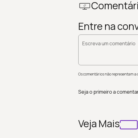
Comentár
Entre na con
Escreva um comentário
Os comentários não representam a op
Seja o primeiro a comenta
Veja Mais