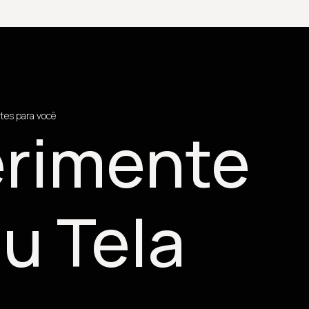
tes para você
rimente
u Tela