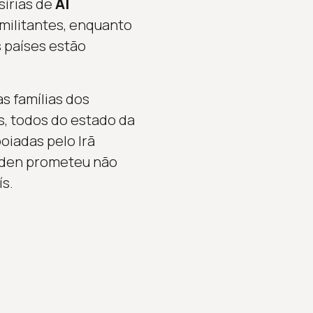
sírias de
Al
 militantes, enquanto
 países estão
as famílias dos
s, todos do estado da
oiadas pelo Irã
Biden prometeu não
ís.