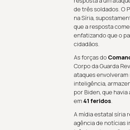
resposta a um ataque
de três soldados. O
na Síria, supostament
que a resposta come
enfatizando que o pa
cidadãos.
As forças do
Comand
Corpo da Guarda Revo
ataques envolveram
inteligência, armaze
por Biden, que havia
em
41 feridos
.
A mídia estatal síria
agência de notícias 