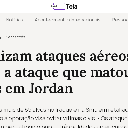
Notícias
Acontecimentos Internacionais
Pesso
3 anos atrás
4
lizam ataques aére
 a ataque que mato
s em Jordan
mais de 85 alvos no Iraque e na Síria em retalia
 a operação visa evitar vítimas civis. - Os ataq
 Irã, sem atingir o país. - Três soldados america