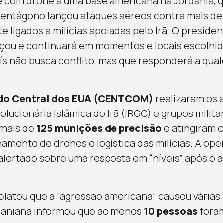
 com drone a uma base americana na Jordânia, q
 Pentágono lançou ataques aéreos contra mais d
e ligados a milícias apoiadas pelo Irã. O preside
çou e continuará em momentos e locais escolhid
ís não busca conflito, mas que responderá a qua
o Central dos EUA (CENTCOM)
realizaram os 
lucionária Islâmica do Irã (IRGC) e grupos milit
 mais de
125 munições de precisão
e atingiram 
namento de drones e logística das milícias. A ope
 alertado sobre uma resposta em “níveis” após o 
 relatou que a “agressão americana” causou várias
iraniana informou que ao menos
10 pessoas
foram