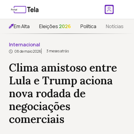
Em Alta
Eleições
2026
Política
Notícias
Internacional
3 meses atrás
08 de maio 2026
Clima amistoso entre
Lula e Trump aciona
nova rodada de
negociações
comerciais