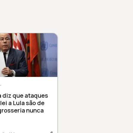
L
a diz que ataques
lei a Lula são de
grosseria nunca