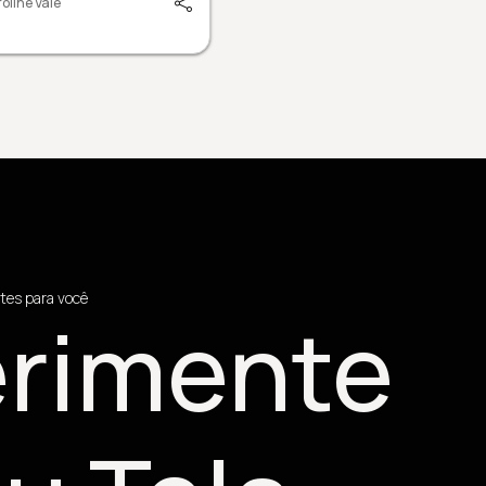
oline Vale
tes para você
rimente