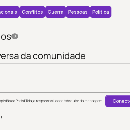
cionais
Conflitos
Guerra
Pessoas
Política
ios
0
versa da comunidade
Conecte
inião do Portal Tela; a responsabilidade é do autor da mensagem.
r!