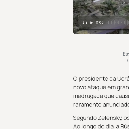
0:00
Es
O presidente da Ucrâ
novo ataque em grand
madrugada que causar
raramente anunciado 
Segundo Zelensky, o
Ao longo do dia, a Rú