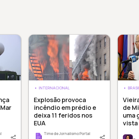
INTERNACIONAL
BRASI
nça
Explosão provoca
Vieir
 Mar
incêndio em prédio e
de Mi
deixa 11 feridos nos
uma 
EUA
vista
l
Time de Jornalismo Portal