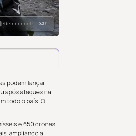
0:37
sas podem lançar
eu após ataques na
m todo o país. O
ísseis e 650 drones.
ais, ampliando a