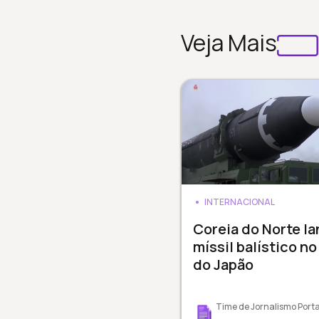
Veja Mais
INTERNACIONAL
Coreia do Norte la
míssil balístico no
do Japão
Time de Jornalismo Porta