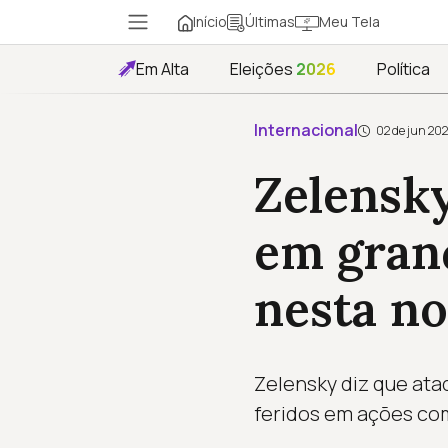
Início
Meu Tela
Últimas
Em Alta
Eleições
2026
Política
Internacional
02 de jun 20
Zelensky
em gran
nesta no
Zelensky diz que ata
feridos em ações com