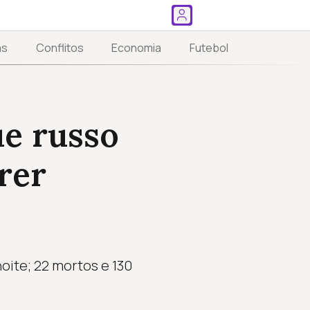
as
Conflitos
Economia
Futebol
ue russo
rer
oite; 22 mortos e 130