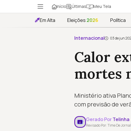
Início
Meu Tela
Últimas
Em Alta
Eleições
2026
Política
Internacional
03 de jun 20
Calor ex
mortes 
Ministério ativa Pla
com previsão de ver
Gerado Por
Telinha
Revisado Por: Time De Jornal