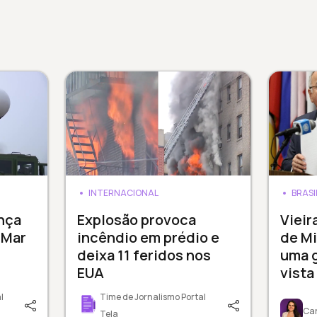
INTERNACIONAL
BRASI
nça
Explosão provoca
Vieir
 Mar
incêndio em prédio e
de Mi
deixa 11 feridos nos
uma 
EUA
vista
l
Time de Jornalismo Portal
Car
Tela