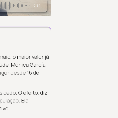
0:34
io, o maior valor já
úde, Mónica García,
vigor desde 16 de
 cedo. O efeito, diz
pulação. Ela
ivo.