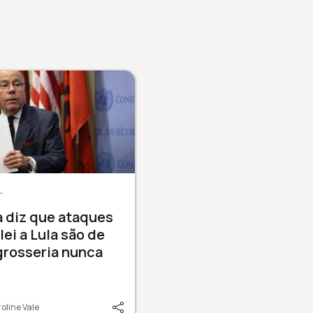
L
a diz que ataques
lei a Lula são de
grosseria nunca
oline Vale