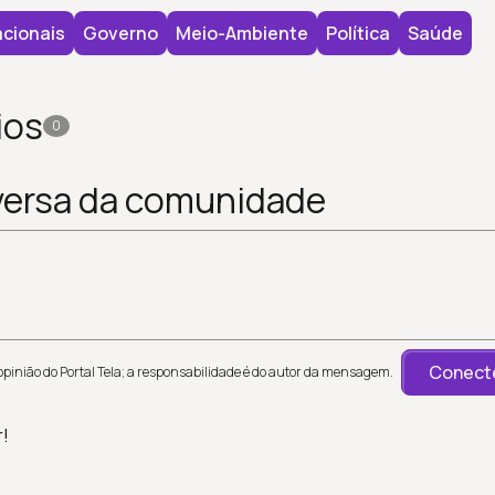
cionais
Governo
Meio-Ambiente
Política
Saúde
ios
0
versa da comunidade
Conecte
inião do Portal Tela; a responsabilidade é do autor da mensagem.
r!