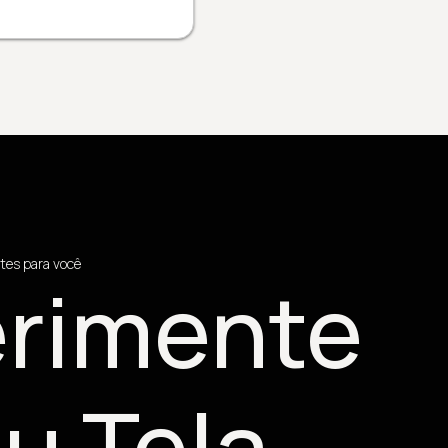
tes para você
rimente
u Tela