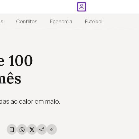
as
Conflitos
Economia
Futebol
e 100
mês
das ao calor em maio,