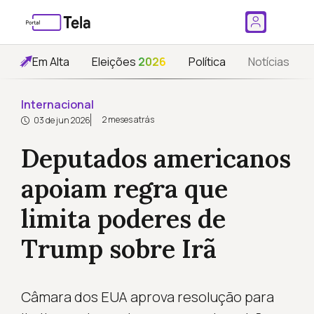
Em Alta
Eleições
2026
Política
Notícias
Internacional
2 meses atrás
03 de jun 2026
Deputados americanos
apoiam regra que
limita poderes de
Trump sobre Irã
Câmara dos EUA aprova resolução para