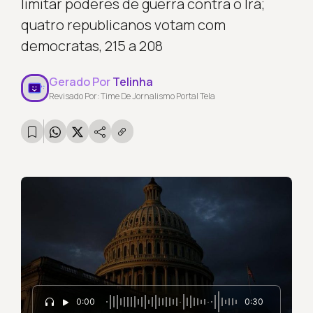
limitar poderes de guerra contra o Irã;
quatro republicanos votam com
democratas, 215 a 208
Gerado Por
Telinha
Revisado Por: Time De Jornalismo Portal Tela
0:00
0:30