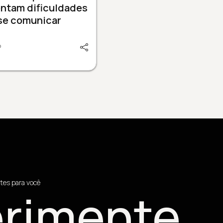
entam dificuldades
se comunicar
P
tes para você
rimente