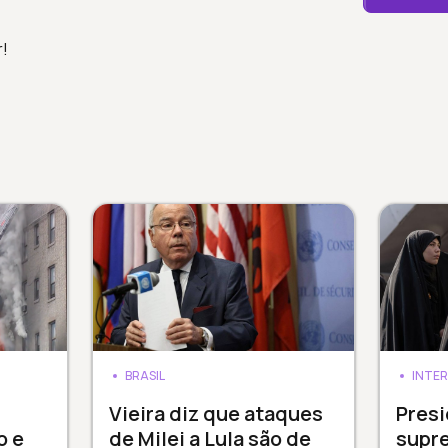
r!
BRASIL
INTE
Vieira diz que ataques
Presi
o e
de Milei a Lula são de
supr