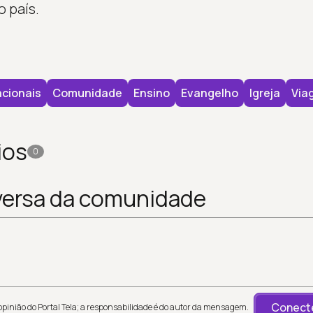
o país.
cionais
Comunidade
Ensino
Evangelho
Igreja
Via
ios
0
versa da comunidade
Conecte
inião do Portal Tela; a responsabilidade é do autor da mensagem.