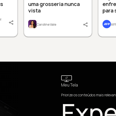
os
uma grosseria nunca
enfr
vista
para 
l
Caroline Vale
AF
Meu Tela
Priorize os conteúdos mais relevan
Expe