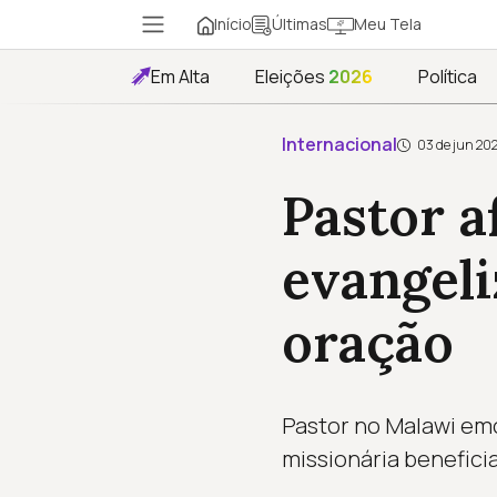
Início
Meu Tela
Últimas
Em Alta
Eleições
2026
Política
Internacional
03 de jun 20
Pastor a
evangeli
oração
Pastor no Malawi emo
missionária beneficia