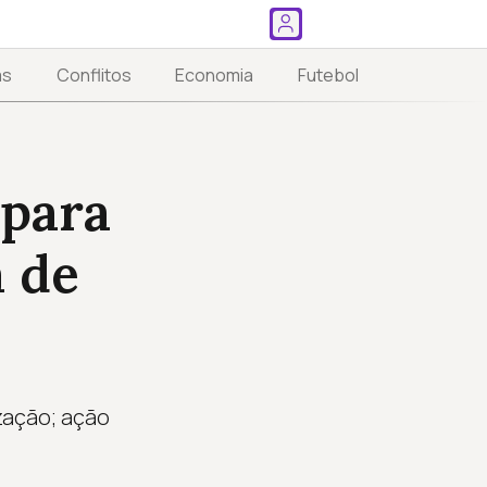
as
Conflitos
Economia
Futebol
 para
a de
zação; ação