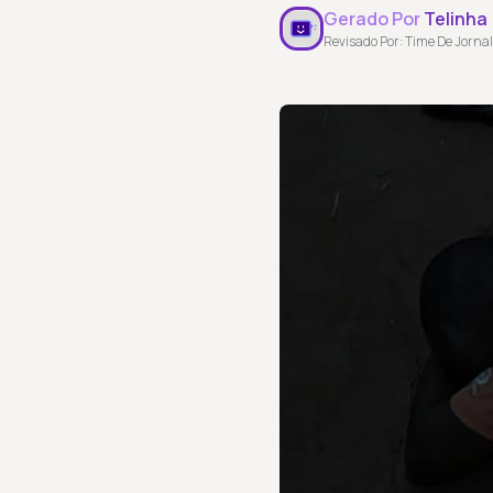
Gerado Por
Telinha
Revisado Por: Time De Jornal