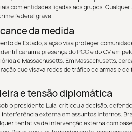
ais com entidades ligadas aos grupos. Qualquer 
crime federal grave.
lcance da medida
nto de Estado, a ação visa proteger comunidad
identificaram a presença do PCC e do CV em pel
 Flórida e Massachusetts. Em Massachusetts, cer
ação que visava redes de tráfico de armas e de f
leira e tensão diplomática
sob o presidente Lula, criticou a decisão, defen
 interferência externa em assuntos internos. Bras
lquer tentativa de intervenção externa com bas
as. Por sua vez, autoridades norte-americanas 