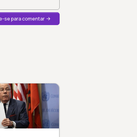
-se para comentar
L