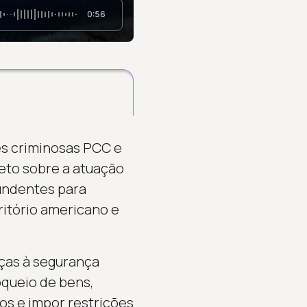
0:56
es criminosas PCC e
eto sobre a atuação
undentes para
ritório americano e
ças à segurança
oqueio de bens,
s e impor restrições