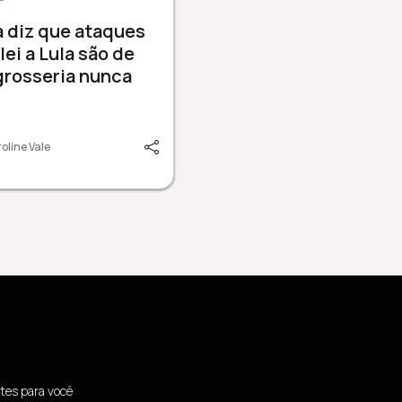
a diz que ataques
lei a Lula são de
grosseria nunca
oline Vale
tes para você