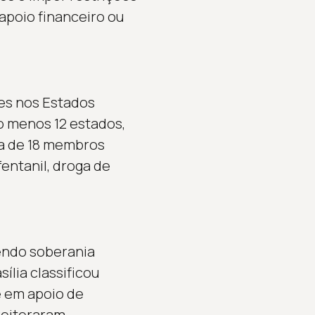
apoio financeiro ou
es nos Estados
o menos 12 estados,
ca de 18 membros
entanil, droga de
dendo soberania
ília classificou
e em apoio de
reiteraram