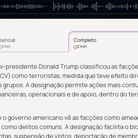
sencial
Completo
1 min
2 min
x-presidente Donald Trump classificou as facçõ
) como terroristas, medida que teve efeito dir
s grupos. A designação permite ações mais cont
nanceiras, operacionais e de apoio, dentro do ter
e o governo americano vê as facções como amea
 como delitos comuns. A designação facilita o bl
tas, suspensão de vistos, deportação de membro