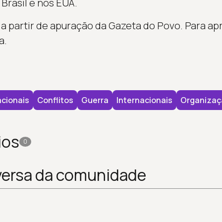
 Brasil e nos EUA.
 partir de apuração da Gazeta do Povo. Para apro
a.
cionais
Conflitos
Guerra
Internacionais
Organizaç
ios
0
versa da comunidade