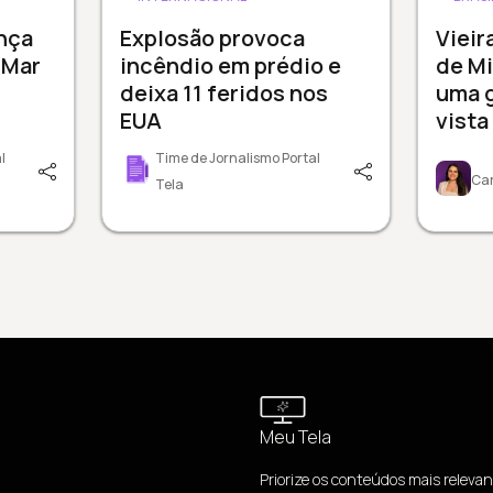
nça
Explosão provoca
Vieir
 Mar
incêndio em prédio e
de Mi
deixa 11 feridos nos
uma 
EUA
vista
l
Time de Jornalismo Portal
Car
Tela
Meu Tela
Priorize os conteúdos mais relevan