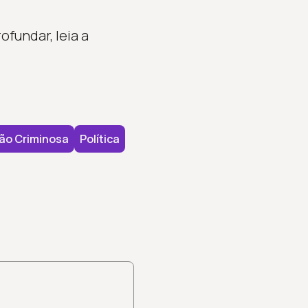
fundar, leia a
ão Criminosa
Política