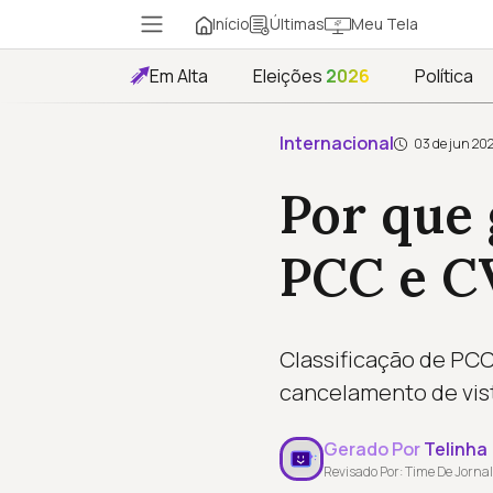
Início
Meu Tela
Últimas
Em Alta
Eleições
2026
Política
Internacional
03 de jun 20
Por que 
PCC e C
Classificação de PCC
cancelamento de vist
Gerado Por
Telinha
Revisado Por: Time De Jornal