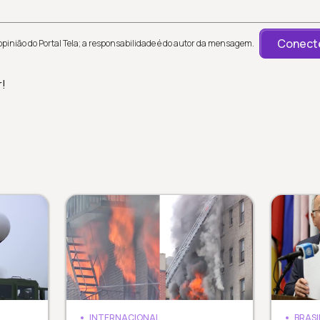
Conecte
inião do Portal Tela; a responsabilidade é do autor da mensagem.
r!
INTERNACIONAL
BRASI