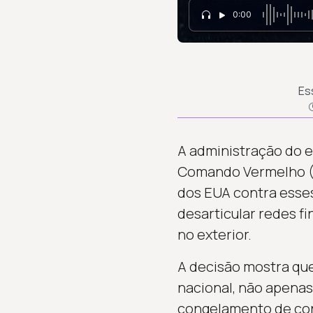
0:00
Es
A administração do e
Comando Vermelho (CV
dos EUA contra esse
desarticular redes fi
no exterior.
A decisão mostra qu
nacional, não apenas
congelamento de con