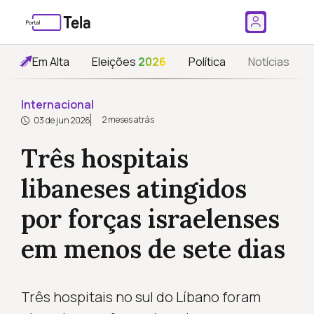
Em Alta
Eleições
2026
Política
Notícias
Internacional
2 meses atrás
03 de jun 2026
Três hospitais
libaneses atingidos
por forças israelenses
em menos de sete dias
Três hospitais no sul do Líbano foram