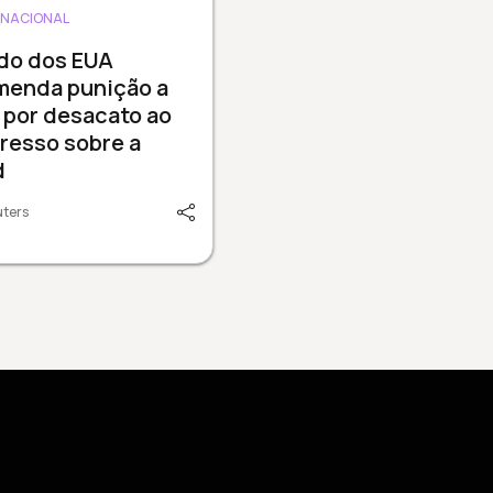
RNACIONAL
do dos EUA
menda punição a
 por desacato ao
resso sobre a
d
uters