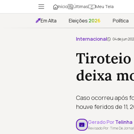
Início
Meu Tela
Últimas
Em Alta
Eleições
2026
Política
Internacional
04 de jun 20
Tiroteio
deixa mo
Caso ocorreu após for
houve feridos de 11, 
Gerado Por
Telinha
Revisado Por: Time De Jornal