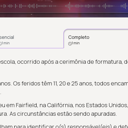
sencial
Completo
1 min
1 min
scola, ocorrido após a cerimônia de formatura, 
 anos. Os feridos têm 11, 20 e 25 anos, todos enc
.
 em Fairfield, na Califórnia, nos Estados Unidos,
ra. As circunstâncias estão sendo apuradas.
lham para identificar o(s) responsável(eis) e de