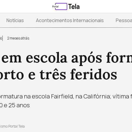
Notícias
Acontecimentos Internacionais
Pesso
2 meses atrás
26
 em escola após fo
rto e três feridos
matura na escola Fairfield, na Califórnia; vítima f
20 e 25 anos
ismo Portal Tela