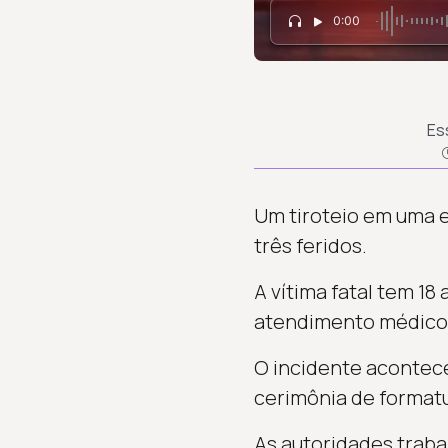
0:00
Es
Um tiroteio em uma e
três feridos.
A vítima fatal tem 18
atendimento médico
O incidente aconteceu
cerimônia de formatu
As autoridades traba