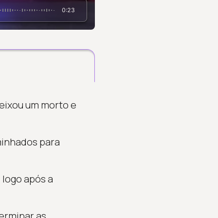
0:23
deixou um morto e
aminhados para
 logo após a
terminar as