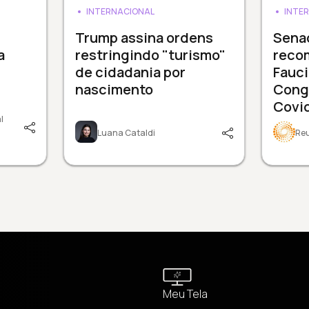
INTERNACIONAL
INTE
Trump assina ordens
Sena
a
restringindo "turismo"
reco
de cidadania por
Fauci
nascimento
Cong
Covi
l
Luana Cataldi
Re
Meu Tela